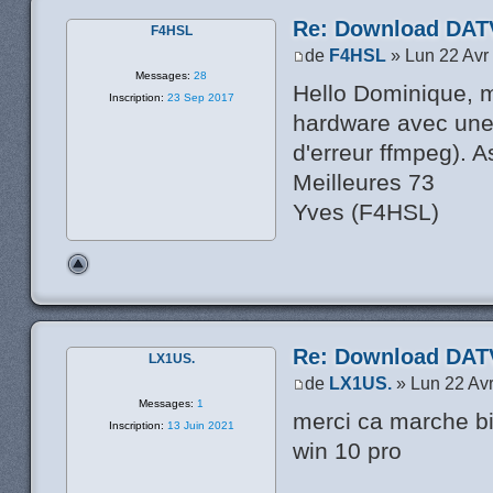
Re: Download DATV
F4HSL
de
F4HSL
» Lun 22 Avr
Messages:
28
Hello Dominique, m
Inscription:
23 Sep 2017
hardware avec une
d'erreur ffmpeg). A
Meilleures 73
Yves (F4HSL)
Re: Download DATV
LX1US.
de
LX1US.
» Lun 22 Av
Messages:
1
merci ca marche bi
Inscription:
13 Juin 2021
win 10 pro