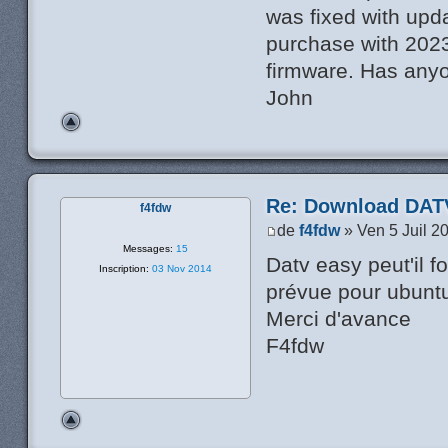
was fixed with upd
purchase with 2023
firmware. Has anyo
John
Re: Download DATV
f4fdw
de
f4fdw
» Ven 5 Juil 2
Messages:
15
Datv easy peut'il f
Inscription:
03 Nov 2014
prévue pour ubunt
Merci d'avance
F4fdw