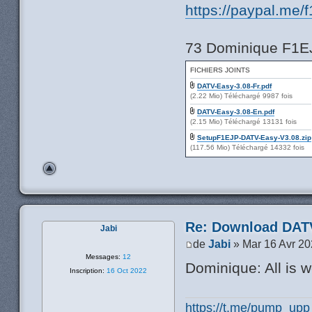
https://paypal.me/
73 Dominique F1E
FICHIERS JOINTS
DATV-Easy-3.08-Fr.pdf
(2.22 Mio) Téléchargé 9987 fois
DATV-Easy-3.08-En.pdf
(2.15 Mio) Téléchargé 13131 fois
SetupF1EJP-DATV-Easy-V3.08.zip
(117.56 Mio) Téléchargé 14332 fois
Re: Download DATV
Jabi
de
Jabi
» Mar 16 Avr 20
Messages:
12
Dominique: All is 
Inscription:
16 Oct 2022
https://t.me/pump_upp