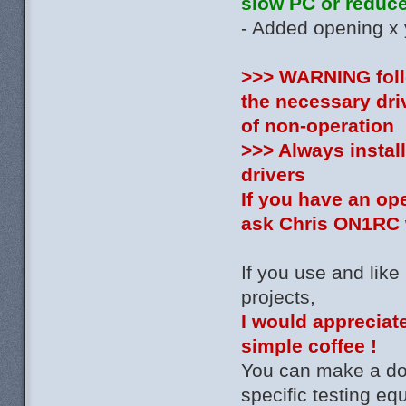
slow PC or reduce 
- Added opening x y
>>> WARNING follo
the necessary dri
of non-operation
>>> Always install
drivers
If you have an op
ask Chris ON1RC w
If you use and like
projects,
I would appreciate
simple coffee !
You can make a don
specific testing e