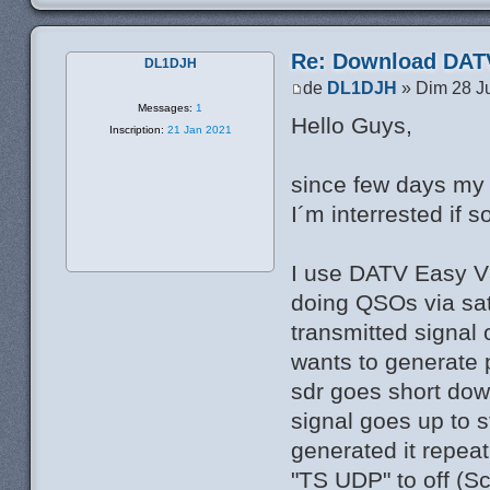
Re: Download DATV
DL1DJH
de
DL1DJH
» Dim 28 Ju
Messages:
1
Hello Guys,
Inscription:
21 Jan 2021
since few days my
I´m interrested if
I use DATV Easy V3
doing QSOs via sate
transmitted signal
wants to generate p
sdr goes short dow
signal goes up to s
generated it repea
"TS UDP" to off (Sc