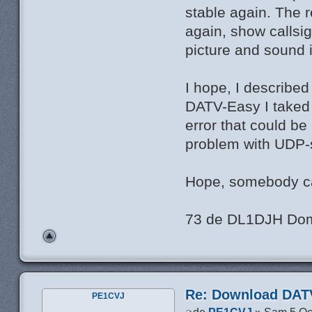
stable again. The r
again, show callsig
picture and sound 
I hope, I describe
DATV-Easy I taked
error that could b
problem with UDP-s
Hope, somebody c
73 de DL1DJH Dom
Re: Download DATV
PE1CVJ
de
PE1CVJ
» Sam 5 Oc