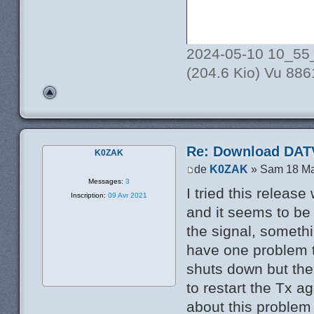
2024-05-10 10_55
(204.6 Kio) Vu 886
Re: Download DATV
K0ZAK
de
K0ZAK
» Sam 18 Ma
Messages:
3
I tried this rele
Inscription:
09 Avr 2021
and it seems to be
the signal, somethi
have one problem t
shuts down but the
to restart the Tx a
about this problem 