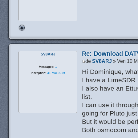
Re: Download DATV
SV8ARJ
de
SV8ARJ
» Ven 10 M
Messages:
1
Hi Dominique, what
Inscription:
31 Mai 2019
I have a LimeSDR US
I also have an Ettu
list.
I can use it throu
going for Pluto just
But it would be per
Both osmocom and 