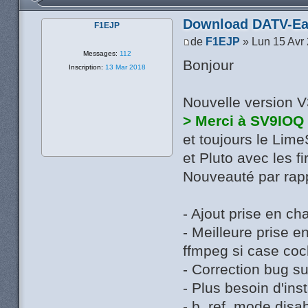
Download DATV-Ea
F1EJP
de
F1EJP
» Lun 15 Avr
Messages:
112
Bonjour
Inscription:
13 Mar 2018
Nouvelle version 
> Merci à SV9IOQ
et toujours le Lim
et Pluto avec les 
Nouveauté par rapp
- Ajout prise en 
- Meilleure prise e
ffmpeg si case coc
- Correction bug su
- Plus besoin d'in
- b_ref_mode disab