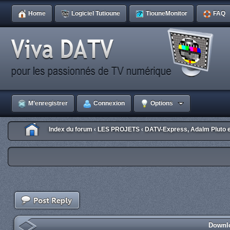
Home
Logiciel Tutioune
TiouneMonitor
FAQ
M’enregistrer
Connexion
Options
Index du forum
LES PROJETS
DATV-Express, Adalm Pluto 
‹
‹
Downlo