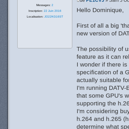
Messages:
2
Hello Dominique,
Inscription:
22 Juin 2016
Localisation:
JO22KG16ST
First of all a big '
new version of DAT
The possibility of 
feature as it can r
I wonder if there is
specification of a
actually suitable 
I'm running DATV-E
that some GPU's wi
supporting the h.2
I'm considering bu
h.264 and h.265 (h.
determine what sp