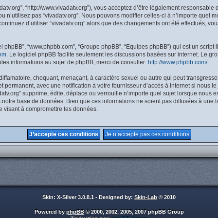
ivadatv.org”, “http://www.vivadatv.org”), vous acceptez d’être légalement responsabl
ou n’utilisez pas “vivadatv.org”. Nous pouvons modifier celles-ci à n’importe quel 
 continuez d’utiliser “vivadatv.org” alors que des changements ont été effectués, 
giciel phpBB”, “www.phpbb.com”, “Groupe phpBB”, “Equipes phpBB”) qui est un script l
om
. Le logiciel phpBB facilite seulement les discussions basées sur internet. Le
es informations au sujet de phpBB, merci de consulter:
http://www.phpbb.com/
.
iffamatoire, choquant, menaçant, à caractère sexuel ou autre qui peut transgresser l
 permanent, avec une notification à votre fournisseur d’accès à internet si nous l
tv.org” supprime, édite, déplace ou verrouille n’importe quel sujet lorsque nous es
 notre base de données. Bien que ces informations ne soient pas diffusées à une ti
e visant à compromettre les données.
Skin: X-Silver 3.0.8.1 - Designed by:
Skin-Lab
© 2010
Powered by
phpBB
© 2000, 2002, 2005, 2007 phpBB Group