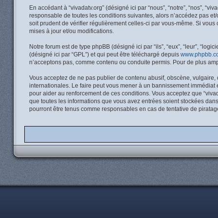
En accédant à “vivadatv.org” (désigné ici par “nous”, “notre”, “nos”, “v
responsable de toutes les conditions suivantes, alors n’accédez pas et/
soit prudent de vérifier régulièrement celles-ci par vous-même. Si vous
mises à jour et/ou modifications.
Notre forum est de type phpBB (désigné ici par “ils”, “eux”, “leur”, “lo
(désigné ici par “GPL”) et qui peut être téléchargé depuis
www.phpbb.c
n’acceptons pas, comme contenu ou conduite permis. Pour de plus ampl
Vous acceptez de ne pas publier de contenu abusif, obscène, vulgaire, d
internationales. Le faire peut vous mener à un bannissement immédiat et
pour aider au renforcement de ces conditions. Vous acceptez que “vivada
que toutes les informations que vous avez entrées soient stockées dans
pourront être tenus comme responsables en cas de tentative de piratag