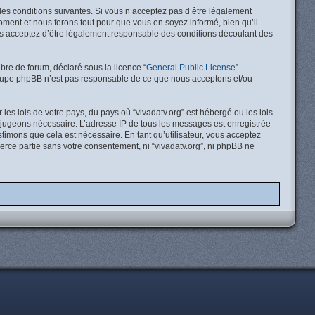
e des conditions suivantes. Si vous n’acceptez pas d’être légalement
moment et nous ferons tout pour que vous en soyez informé, bien qu’il
vous acceptez d’être légalement responsable des conditions découlant des
ibre de forum, déclaré sous la licence “
General Public License
”
 groupe phpBB n’est pas responsable de ce que nous acceptons et/ou
es lois de votre pays, du pays où “vivadatv.org” est hébergé ou les lois
e jugeons nécessaire. L’adresse IP de tous les messages est enregistrée
timons que cela est nécessaire. En tant qu’utilisateur, vous acceptez
erce partie sans votre consentement, ni “vivadatv.org”, ni phpBB ne