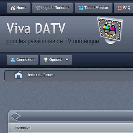
Home
Logiciel Tutioune
TiouneMonitor
FAQ
Connexion
Options
Index du forum
Inscription