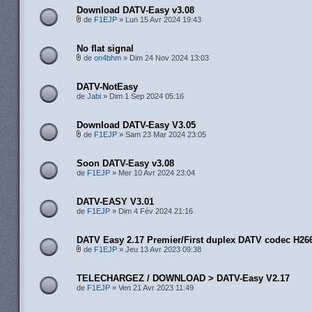
Download DATV-Easy v3.08
de
F1EJP
» Lun 15 Avr 2024 19:43
No flat signal
de
on4bhm
» Dim 24 Nov 2024 13:03
DATV-NotEasy
de
Jabi
» Dim 1 Sep 2024 05:16
Download DATV-Easy V3.05
de
F1EJP
» Sam 23 Mar 2024 23:05
Soon DATV-Easy v3.08
de
F1EJP
» Mer 10 Avr 2024 23:04
DATV-EASY V3.01
de
F1EJP
» Dim 4 Fév 2024 21:16
DATV Easy 2.17 Premier/First duplex DATV codec H26
de
F1EJP
» Jeu 13 Avr 2023 09:38
TELECHARGEZ / DOWNLOAD > DATV-Easy V2.17
de
F1EJP
» Ven 21 Avr 2023 11:49