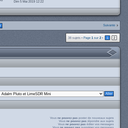
66
Dim 5 Mai 2019 12:22
Suivante
38 sujets •
Page
1
sur
2
•
1
2
Vous
ne pouvez pas
poster de nouveaux sujets
Vous
ne pouvez pas
répondre aux sujets
Vous
ne pouvez pas
éditer vos messages
Vous
ne pouvez pas
supprimer vos messages