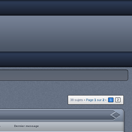
38 sujets •
Page
1
sur
2
•
1
2
s
Dernier message