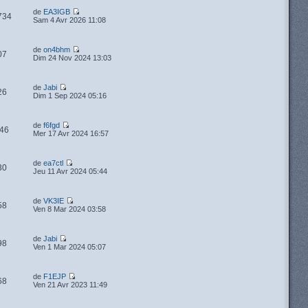
de
EA3IGB
734
Sam 4 Avr 2026 11:08
de
on4bhm
07
Dim 24 Nov 2024 13:03
de
Jabi
26
Dim 1 Sep 2024 05:16
de
f6fgd
46
Mer 17 Avr 2024 16:57
de
ea7ctl
30
Jeu 11 Avr 2024 05:44
de
VK3IE
58
Ven 8 Mar 2024 03:58
de
Jabi
98
Ven 1 Mar 2024 05:07
de
F1EJP
68
Ven 21 Avr 2023 11:49