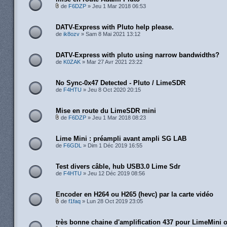
de
F6DZP
» Jeu 1 Mar 2018 06:53
DATV-Express with Pluto help please.
de
ik8ozv
» Sam 8 Mai 2021 13:12
DATV-Express with pluto using narrow bandwidths?
de
K0ZAK
» Mar 27 Avr 2021 23:22
No Sync-0x47 Detected - Pluto / LimeSDR
de
F4HTU
» Jeu 8 Oct 2020 20:15
Mise en route du LimeSDR mini
de
F6DZP
» Jeu 1 Mar 2018 08:23
Lime Mini : préampli avant ampli SG LAB
de
F6GDL
» Dim 1 Déc 2019 16:55
Test divers câble, hub USB3.0 Lime Sdr
de
F4HTU
» Jeu 12 Déc 2019 08:56
Encoder en H264 ou H265 (hevc) par la carte vidéo
de
f1faq
» Lun 28 Oct 2019 23:05
très bonne chaine d'amplification 437 pour LimeMini 