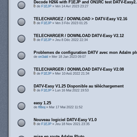
Decode H266 with F1EJP and ON1RC test DATV-Easy2.
de
F1EJP
» Ven 14 Avr 2023 23:27
TELECHARGEZ / DOWNLOAD > DATV-Easy V2.16
de
F1EJP
» Ven 3 Fév 2023 01:25
TELECHARGER / DOWNLOAD DATV-Easy V2.12
de
F1EJP
» Jeu 8 Déc 2022 22:34
Problemes de configuration DATV avec mon Adalm pl
de
on3ald
» Mer 18 Jan 2023 09:07
TELECHARGER / DONWLOAD DATV-Easy V2.08
de
F1EJP
» Mer 10 Aoû 2022 21:34
DATV-Easy V1.25 Disponible au téléchargement
de
F1EJP
» Lun 16 Mai 2022 19:53
easy 1.25
de
f8boj
» Mar 17 Mai 2022 11:52
Nouveau logiciel DATV-Easy V1.0
de
F1EJP
» Jeu 18 Nov 2021 23:35
mise en route Adalm Pluto