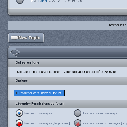
de
F6DZP
» Mer 23 Jan 2019 07:08
Afficher les 
Qui est en ligne
Utilisateurs parcourant ce forum: Aucun utilisateur enregistré et 20 invités
Options
Retourner vers Index du forum
Légende - Permissions du forum
Nouveaux messages
Pas de nouveau message
Nouveaux messages [ Populaires ]
Pas de nouveaux messages [ Popu