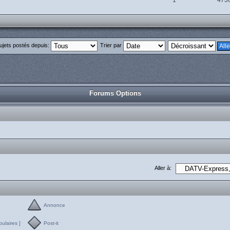
1
473
sujets postés depuis:
Trier par
Forums Options
Aller à:
Annonce
laires ]
Post-it