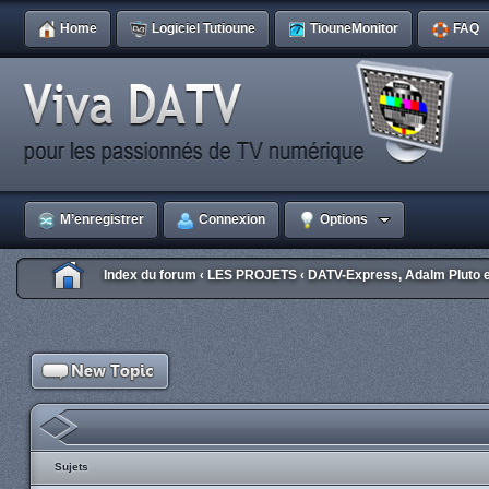
Home
Logiciel Tutioune
TiouneMonitor
FAQ
M’enregistrer
Connexion
Options
Index du forum
LES PROJETS
DATV-Express, Adalm Pluto 
‹
‹
Sujets