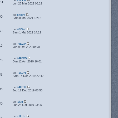
de
F1CHF
51
Lun 28 Mar 2022 08:29
de
ik8ozv
60
Sam 8 Mai 2021 13:12
de
K0ZAK
49
Sam 1 Mai 2021 14:12
de
F6DZP
15
Ven 9 Oct 2020 04:31
de
F4FGW
28
Dim 12 Avr 2020 16:01
de
F1CJN
83
Sam 14 Déc 2019 22:42
de
F4HTU
95
Jeu 12 Déc 2019 08:56
de
f1faq
30
Lun 28 Oct 2019 23:05
de
F1EJP