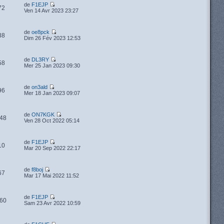
de
F1EJP
72
Ven 14 Avr 2023 23:27
de
oe8pck
38
Dim 26 Fév 2023 12:53
de
DL3RY
58
Mer 25 Jan 2023 09:30
de
on3ald
96
Mer 18 Jan 2023 09:07
de
ON7KGK
48
Ven 28 Oct 2022 05:14
de
F1EJP
10
Mar 20 Sep 2022 22:17
de
f8boj
67
Mar 17 Mai 2022 11:52
de
F1EJP
60
Sam 23 Avr 2022 10:59