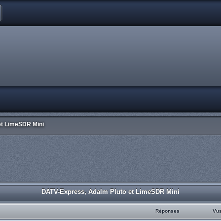
et LimeSDR Mini
DATV-Express, Adalm Pluto et LimeSDR Mini
Réponses
Vu