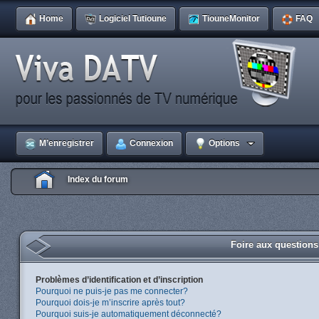
Home
Logiciel Tutioune
TiouneMonitor
FAQ
M’enregistrer
Connexion
Options
Index du forum
Foire aux question
Problèmes d’identification et d’inscription
Pourquoi ne puis-je pas me connecter?
Pourquoi dois-je m’inscrire après tout?
Pourquoi suis-je automatiquement déconnecté?