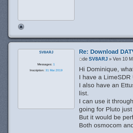
Re: Download DATV
SV8ARJ
de
SV8ARJ
» Ven 10 M
Messages:
1
Hi Dominique, what
Inscription:
31 Mai 2019
I have a LimeSDR US
I also have an Ettu
list.
I can use it throu
going for Pluto just
But it would be per
Both osmocom and 