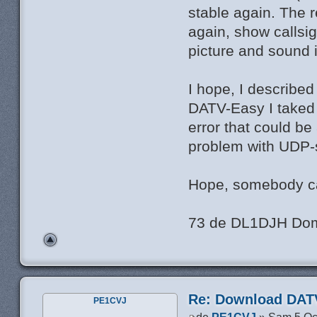
stable again. The r
again, show callsig
picture and sound 
I hope, I describe
DATV-Easy I taked
error that could b
problem with UDP-s
Hope, somebody c
73 de DL1DJH Dom
Re: Download DATV
PE1CVJ
de
PE1CVJ
» Sam 5 Oc