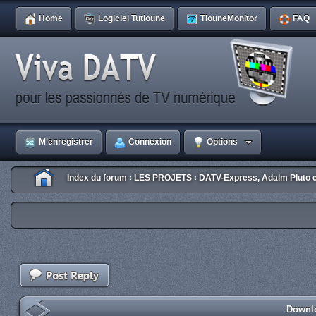
Home
Logiciel Tutioune
TiouneMonitor
FAQ
M’enregistrer
Connexion
Options
Index du forum
LES PROJETS
DATV-Express, Adalm Pluto 
‹
‹
Downlo