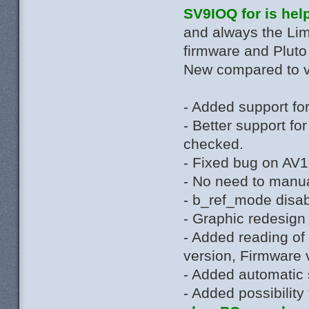
SV9IOQ for is hel
and always the Li
firmware and Plut
New compared to v
- Added support f
- Better support f
checked.
- Fixed bug on AV1
- No need to manua
- b_ref_mode disab
- Graphic redesign
- Added reading of
version, Firmware 
- Added automatic 
- Added possibility