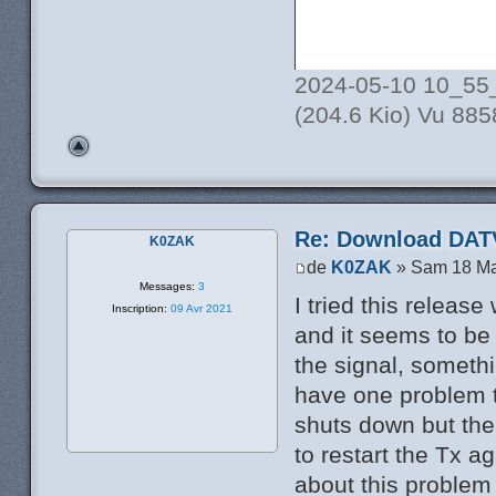
2024-05-10 10_55
(204.6 Kio) Vu 885
Re: Download DATV
K0ZAK
de
K0ZAK
» Sam 18 Ma
Messages:
3
I tried this rele
Inscription:
09 Avr 2021
and it seems to be
the signal, somethi
have one problem t
shuts down but the
to restart the Tx a
about this problem 