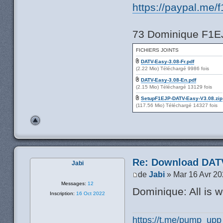
https://paypal.me/
73 Dominique F1E
FICHIERS JOINTS
DATV-Easy-3.08-Fr.pdf
(2.22 Mio) Téléchargé 9986 fois
DATV-Easy-3.08-En.pdf
(2.15 Mio) Téléchargé 13129 fois
SetupF1EJP-DATV-Easy-V3.08.zip
(117.56 Mio) Téléchargé 14327 fois
Re: Download DATV
Jabi
de
Jabi
» Mar 16 Avr 20
Messages:
12
Dominique: All is 
Inscription:
16 Oct 2022
https://t.me/pump_upp