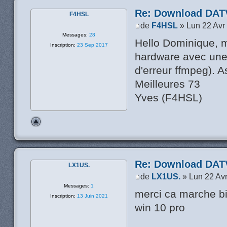
Re: Download DATV
F4HSL
de
F4HSL
» Lun 22 Avr
Messages:
28
Hello Dominique, m
Inscription:
23 Sep 2017
hardware avec une
d'erreur ffmpeg). A
Meilleures 73
Yves (F4HSL)
Re: Download DATV
LX1US.
de
LX1US.
» Lun 22 Av
Messages:
1
merci ca marche bi
Inscription:
13 Juin 2021
win 10 pro