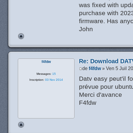
was fixed with upd
purchase with 2023
firmware. Has anyo
John
Re: Download DATV
f4fdw
de
f4fdw
» Ven 5 Juil 2
Messages:
15
Datv easy peut'il f
Inscription:
03 Nov 2014
prévue pour ubunt
Merci d'avance
F4fdw