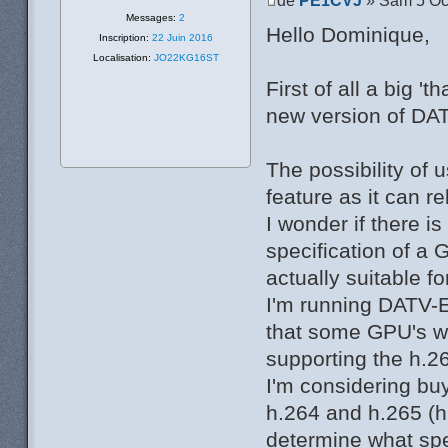
Messages:
2
Hello Dominique,
Inscription:
22 Juin 2016
Localisation:
JO22KG16ST
First of all a big '
new version of DAT
The possibility of 
feature as it can r
I wonder if there is
specification of a
actually suitable 
I'm running DATV-E
that some GPU's wi
supporting the h.2
I'm considering bu
h.264 and h.265 (h.
determine what sp