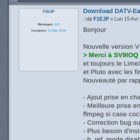
Download DATV-Ea
F1EJP
de
F1EJP
» Lun 15 Avr
Messages:
112
Bonjour
Inscription:
13 Mar 2018
Nouvelle version 
> Merci à SV9IOQ
et toujours le Lim
et Pluto avec les 
Nouveauté par rapp
- Ajout prise en 
- Meilleure prise e
ffmpeg si case coc
- Correction bug su
- Plus besoin d'in
- b_ref_mode disab