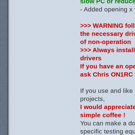
slow PC or reduce 
- Added opening x y
>>> WARNING follo
the necessary dri
of non-operation
>>> Always install
drivers
If you have an op
ask Chris ON1RC w
If you use and like
projects,
I would appreciate
simple coffee !
You can make a don
specific testing e