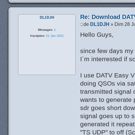
Re: Download DATV
DL1DJH
de
DL1DJH
» Dim 28 Ju
Messages:
1
Hello Guys,
Inscription:
21 Jan 2021
since few days my
I´m interrested if
I use DATV Easy V3
doing QSOs via sate
transmitted signal
wants to generate p
sdr goes short dow
signal goes up to s
generated it repea
"TS UDP" to off (Sc