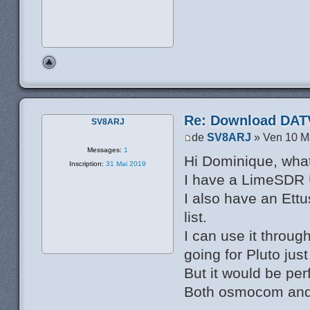
Re: Download DATV
SV8ARJ
de
SV8ARJ
» Ven 10 M
Messages:
1
Hi Dominique, what
Inscription:
31 Mai 2019
I have a LimeSDR US
I also have an Ettu
list.
I can use it throu
going for Pluto just
But it would be per
Both osmocom and 