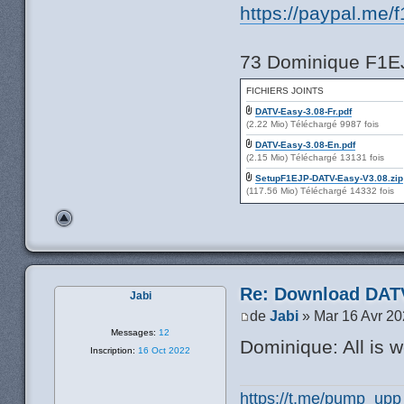
https://paypal.me/
73 Dominique F1E
FICHIERS JOINTS
DATV-Easy-3.08-Fr.pdf
(2.22 Mio) Téléchargé 9987 fois
DATV-Easy-3.08-En.pdf
(2.15 Mio) Téléchargé 13131 fois
SetupF1EJP-DATV-Easy-V3.08.zip
(117.56 Mio) Téléchargé 14332 fois
Re: Download DATV
Jabi
de
Jabi
» Mar 16 Avr 20
Messages:
12
Dominique: All is 
Inscription:
16 Oct 2022
https://t.me/pump_upp