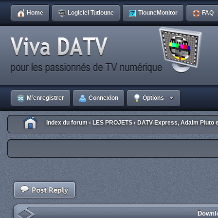
Home
Logiciel Tutioune
TiouneMonitor
FAQ
M’enregistrer
Connexion
Options
Index du forum
LES PROJETS
DATV-Express, Adalm Pluto 
‹
‹
Downlo