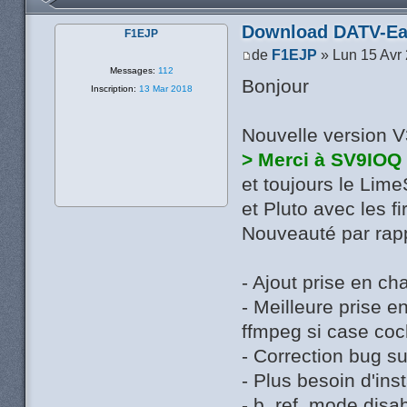
Download DATV-Ea
F1EJP
de
F1EJP
» Lun 15 Avr
Messages:
112
Bonjour
Inscription:
13 Mar 2018
Nouvelle version 
> Merci à SV9IOQ
et toujours le Lim
et Pluto avec les 
Nouveauté par rapp
- Ajout prise en 
- Meilleure prise e
ffmpeg si case coc
- Correction bug su
- Plus besoin d'in
- b_ref_mode disab