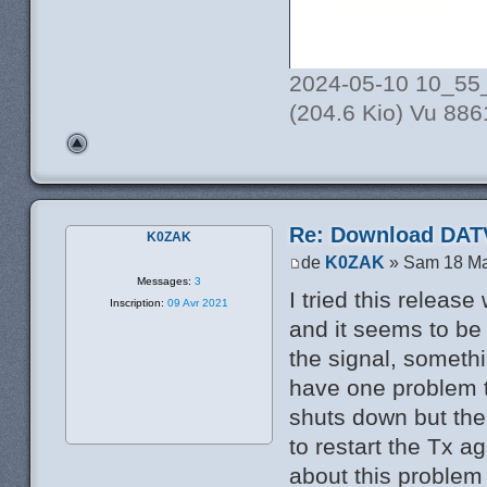
2024-05-10 10_55
(204.6 Kio) Vu 886
Re: Download DATV
K0ZAK
de
K0ZAK
» Sam 18 Ma
Messages:
3
I tried this rele
Inscription:
09 Avr 2021
and it seems to be
the signal, somethi
have one problem t
shuts down but the
to restart the Tx a
about this problem 