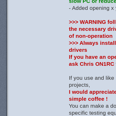
slow PC or reduce 
- Added opening x y
>>> WARNING follo
the necessary dri
of non-operation
>>> Always install
drivers
If you have an op
ask Chris ON1RC w
If you use and like
projects,
I would appreciate
simple coffee !
You can make a don
specific testing e