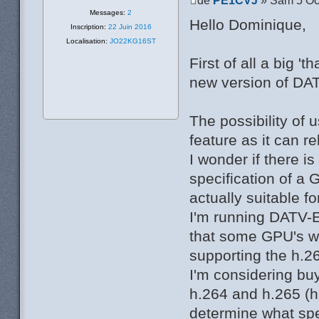
Messages:
2
Hello Dominique,
Inscription:
22 Juin 2016
Localisation:
JO22KG16ST
First of all a big '
new version of DAT
The possibility of 
feature as it can r
I wonder if there is
specification of a
actually suitable 
I'm running DATV-E
that some GPU's wi
supporting the h.2
I'm considering bu
h.264 and h.265 (h.
determine what sp