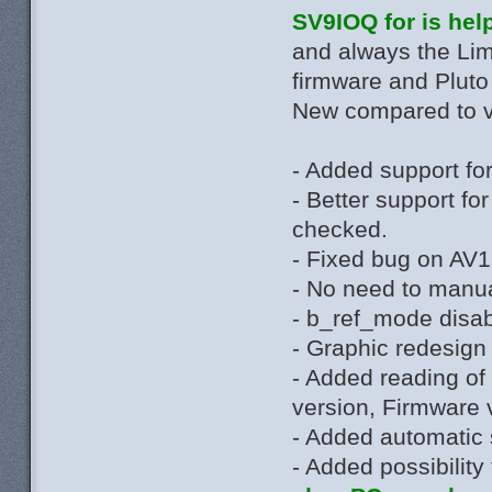
SV9IOQ for is hel
and always the Li
firmware and Plut
New compared to v
- Added support f
- Better support f
checked.
- Fixed bug on AV1
- No need to manua
- b_ref_mode disab
- Graphic redesign
- Added reading of
version, Firmware 
- Added automatic 
- Added possibility