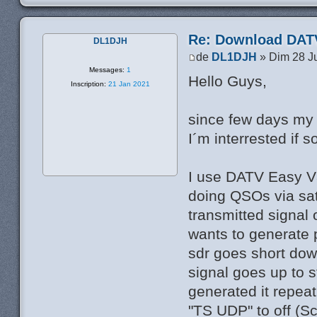
Re: Download DATV
DL1DJH
de
DL1DJH
» Dim 28 Ju
Messages:
1
Hello Guys,
Inscription:
21 Jan 2021
since few days my
I´m interrested if
I use DATV Easy V3
doing QSOs via sate
transmitted signal
wants to generate p
sdr goes short dow
signal goes up to s
generated it repea
"TS UDP" to off (Sc