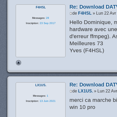
Re: Download DATV
F4HSL
de
F4HSL
» Lun 22 Avr
Messages:
28
Hello Dominique, m
Inscription:
23 Sep 2017
hardware avec une
d'erreur ffmpeg). A
Meilleures 73
Yves (F4HSL)
Re: Download DATV
LX1US.
de
LX1US.
» Lun 22 Av
Messages:
1
merci ca marche bi
Inscription:
13 Juin 2021
win 10 pro