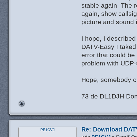
stable again. The r
again, show callsig
picture and sound 
I hope, I describe
DATV-Easy I taked
error that could b
problem with UDP-s
Hope, somebody c
73 de DL1DJH Dom
Re: Download DATV
PE1CVJ
de
PE1CVJ
» Sam 5 Oc