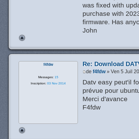
was fixed with upd
purchase with 2023
firmware. Has anyo
John
Re: Download DATV
f4fdw
de
f4fdw
» Ven 5 Juil 2
Messages:
15
Datv easy peut'il f
Inscription:
03 Nov 2014
prévue pour ubunt
Merci d'avance
F4fdw