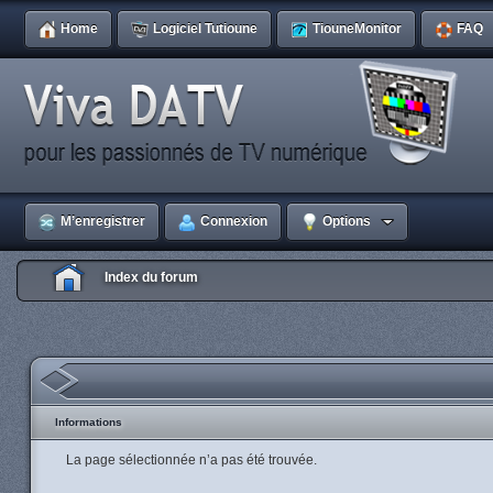
Home
Logiciel Tutioune
TiouneMonitor
FAQ
M’enregistrer
Connexion
Options
Index du forum
Informations
La page sélectionnée n’a pas été trouvée.