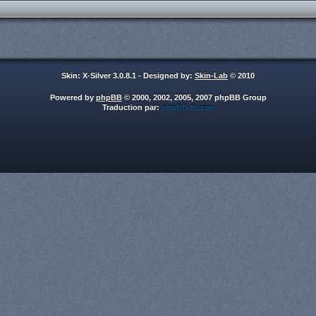
Skin: X-Silver 3.0.8.1 - Designed by:
Skin-Lab
© 2010
Powered by
phpBB
© 2000, 2002, 2005, 2007 phpBB Group
Traduction par:
phpBB-fr.com