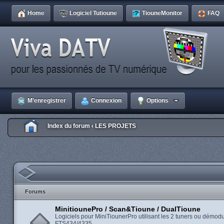
Home
Logiciel Tutioune
TiouneMonitor
FAQ
M’enregistrer
Connexion
Options
Index du forum
LES PROJETS
‹
Forums
MinitiounePro / Scan&Tioune / DualTioune
Logiciels pour MiniTiounerPro utilisant les 2 tuners ou démod
FTS434/4335