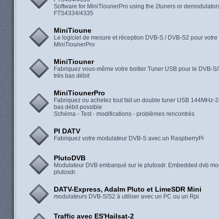
Software for MiniTiounerPro using the 2tuners or demodulator
FTS4334/4335
MiniTioune
Le logiciel de mesure et réception DVB-S / DVB-S2 pour votre
MiniTiounerPro
MiniTiouner
Fabriquez vous-même votre boitier Tuner USB pour le DVB-S/
très bas débit
MiniTiounerPro
Fabriquez ou achetez tout fait un double tuner USB 144MHz-
bas débit possible
Schéma - Test - modifications - problèmes rencontrés
PI DATV
Fabriquez votre modulateur DVB-S avec un RaspberryPi
PlutoDVB
Modulateur DVB embarqué sur le plutosdr. Embedded dvb mo
plutosdr.
DATV-Express, Adalm Pluto et LimeSDR Mini
modulateurs DVB-S/S2 à utiliser avec un PC ou un Rpi
Traffic avec ES'Hailsat-2