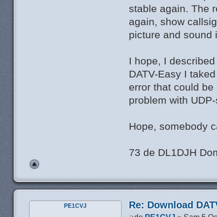
stable again. The r
again, show callsig
picture and sound 
I hope, I describe
DATV-Easy I taked
error that could b
problem with UDP-s
Hope, somebody c
73 de DL1DJH Dom
Re: Download DATV
PE1CVJ
de
PE1CVJ
» Sam 5 Oc