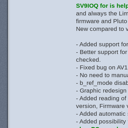
SV9IOQ for is hel
and always the Li
firmware and Plut
New compared to v
- Added support f
- Better support f
checked.
- Fixed bug on AV1
- No need to manua
- b_ref_mode disab
- Graphic redesign
- Added reading of
version, Firmware 
- Added automatic 
- Added possibility