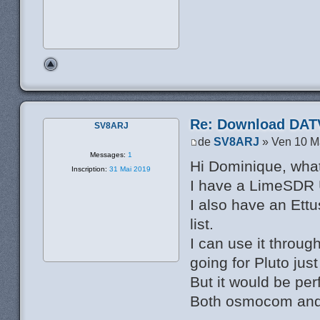
Re: Download DATV
SV8ARJ
de
SV8ARJ
» Ven 10 M
Messages:
1
Hi Dominique, what
Inscription:
31 Mai 2019
I have a LimeSDR US
I also have an Ettu
list.
I can use it throu
going for Pluto just
But it would be per
Both osmocom and 