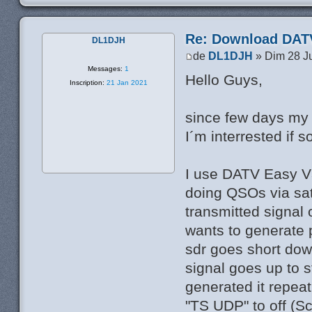
Re: Download DATV
DL1DJH
de
DL1DJH
» Dim 28 Ju
Messages:
1
Hello Guys,
Inscription:
21 Jan 2021
since few days my
I´m interrested if
I use DATV Easy V3
doing QSOs via sate
transmitted signal
wants to generate p
sdr goes short dow
signal goes up to s
generated it repea
"TS UDP" to off (Sc