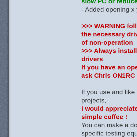
slow PC or reduce 
- Added opening x y
>>> WARNING follo
the necessary dri
of non-operation
>>> Always install
drivers
If you have an op
ask Chris ON1RC w
If you use and like
projects,
I would appreciate
simple coffee !
You can make a don
specific testing e