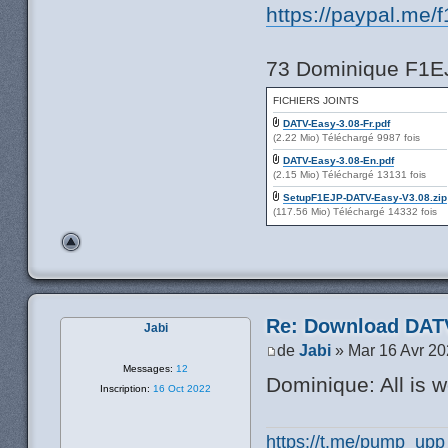
https://paypal.me/
73 Dominique F1E
FICHIERS JOINTS
DATV-Easy-3.08-Fr.pdf
(2.22 Mio) Téléchargé 9987 fois
DATV-Easy-3.08-En.pdf
(2.15 Mio) Téléchargé 13131 fois
SetupF1EJP-DATV-Easy-V3.08.zip
(117.56 Mio) Téléchargé 14332 fois
Re: Download DATV
Jabi
de
Jabi
» Mar 16 Avr 20
Messages:
12
Dominique: All is 
Inscription:
16 Oct 2022
https://t.me/pump_upp