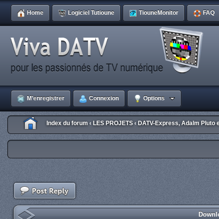
Home
Logiciel Tutioune
TiouneMonitor
FAQ
M’enregistrer
Connexion
Options
Index du forum
LES PROJETS
DATV-Express, Adalm Pluto 
‹
‹
Downlo