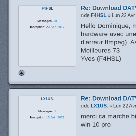
Re: Download DATV
F4HSL
de
F4HSL
» Lun 22 Avr
Messages:
28
Hello Dominique, m
Inscription:
23 Sep 2017
hardware avec une
d'erreur ffmpeg). A
Meilleures 73
Yves (F4HSL)
Re: Download DATV
LX1US.
de
LX1US.
» Lun 22 Av
Messages:
1
merci ca marche bi
Inscription:
13 Juin 2021
win 10 pro