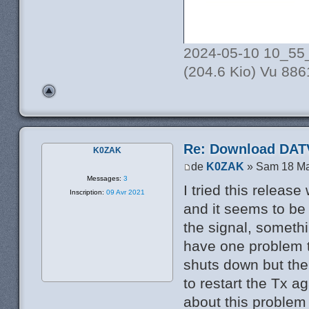
2024-05-10 10_55
(204.6 Kio) Vu 886
Re: Download DATV
K0ZAK
de
K0ZAK
» Sam 18 Ma
Messages:
3
I tried this rele
Inscription:
09 Avr 2021
and it seems to be
the signal, somethi
have one problem t
shuts down but the
to restart the Tx a
about this problem 