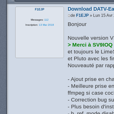
Download DATV-Ea
F1EJP
de
F1EJP
» Lun 15 Avr
Messages:
112
Bonjour
Inscription:
13 Mar 2018
Nouvelle version 
> Merci à SV9IOQ
et toujours le Lim
et Pluto avec les 
Nouveauté par rapp
- Ajout prise en 
- Meilleure prise e
ffmpeg si case coc
- Correction bug su
- Plus besoin d'in
- b_ref_mode disab