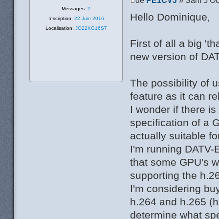
Messages:
2
Hello Dominique,
Inscription:
22 Juin 2016
Localisation:
JO22KG16ST
First of all a big '
new version of DAT
The possibility of 
feature as it can r
I wonder if there is
specification of a
actually suitable 
I'm running DATV-E
that some GPU's wi
supporting the h.2
I'm considering bu
h.264 and h.265 (h.
determine what sp