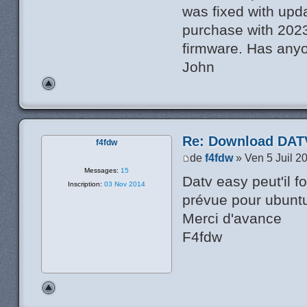
was fixed with upd
purchase with 2023
firmware. Has anyo
John
Re: Download DATV
f4fdw
de
f4fdw
» Ven 5 Juil 2
Messages:
15
Datv easy peut'il f
Inscription:
03 Nov 2014
prévue pour ubunt
Merci d'avance
F4fdw