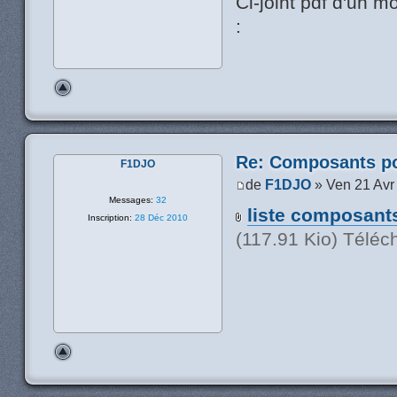
Ci-joint pdf d'un m
:
Re: Composants p
F1DJO
de
F1DJO
» Ven 21 Avr
Messages:
32
liste composant
Inscription:
28 Déc 2010
(117.91 Kio) Téléc