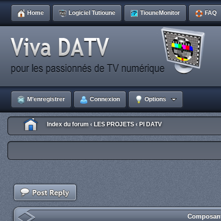
Home
Logiciel Tutioune
TiouneMonitor
FAQ
M’enregistrer
Connexion
Options
Index du forum
LES PROJETS
PI DATV
‹
‹
Composant