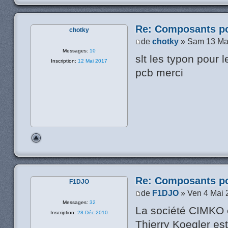
Re: Composants p
chotky
de
chotky
» Sam 13 Ma
Messages:
10
slt les typon pour 
Inscription:
12 Mai 2017
pcb merci
Re: Composants p
F1DJO
de
F1DJO
» Ven 4 Mai 
Messages:
32
La société CIMKO 
Inscription:
28 Déc 2010
Thierry Koegler est 