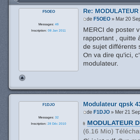
Re: MODULATEUR
F5OEO
de
F5OEO
» Mar 20 Se
Messages:
46
MERCI de poster v
Inscription:
08 Jan 2011
rapportant , quitte
de sujet différents 
On va dire qu'ici, 
modulateur.
Modulateur qpsk 4
F1DJO
de
F1DJO
» Mer 21 Sep
Messages:
32
MODULATEUR DV
Inscription:
28 Déc 2010
(6.16 Mio) Télécha