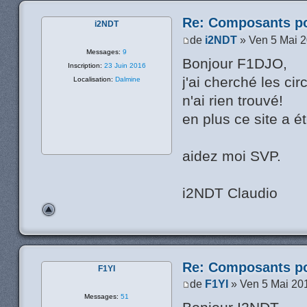
Re: Composants p
i2NDT
de
i2NDT
» Ven 5 Mai 
Messages:
9
Bonjour F1DJO,
Inscription:
23 Juin 2016
j'ai cherché les ci
Localisation:
Dalmine
n'ai rien trouvé!
en plus ce site a ét
aidez moi SVP.
i2NDT Claudio
Re: Composants p
F1YI
de
F1YI
» Ven 5 Mai 20
Messages:
51