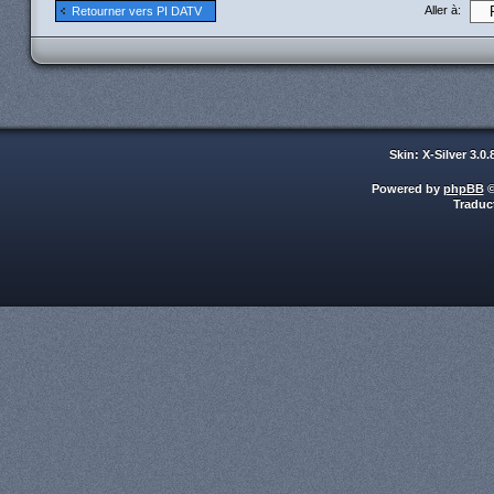
Aller à:
Retourner vers PI DATV
Skin: X-Silver 3.0
Powered by
phpBB
©
Traduc