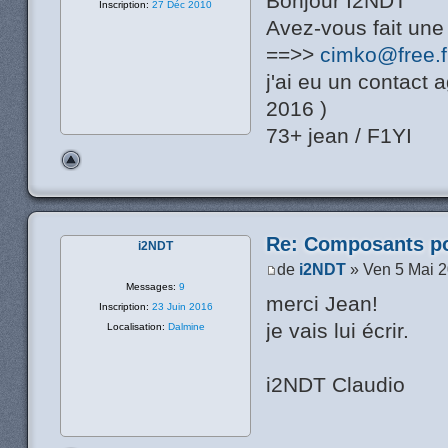
Bonjour I2NDT
Inscription:
27 Déc 2010
Avez-vous fait une d
==>>
cimko@free.f
j'ai eu un contact
2016 )
73+ jean / F1YI
Re: Composants p
i2NDT
de
i2NDT
» Ven 5 Mai 
Messages:
9
merci Jean!
Inscription:
23 Juin 2016
je vais lui écrir.
Localisation:
Dalmine
i2NDT Claudio