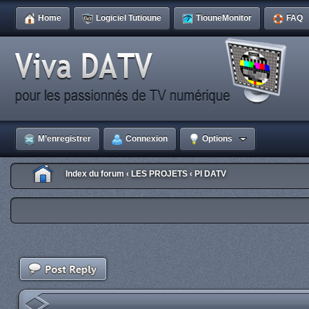
Home
Logiciel Tutioune
TiouneMonitor
FAQ
M’enregistrer
Connexion
Options
Index du forum
LES PROJETS
PI DATV
‹
‹