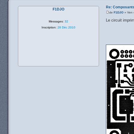
Re: Composants
F1DJO
de
F1DJO
» Ven 
Le circuit impr
Messages:
32
Inscription:
28 Déc 2010