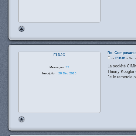
Re: Composants
F1DJO
de
F1DJO
» Ven 
La société CIM
Messages:
32
Thierry Koegler e
Inscription:
28 Déc 2010
Je le remercie p