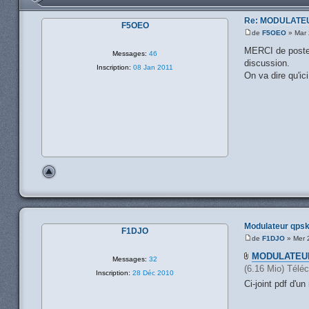
Re: MODULATE
F5OEO
de
F5OEO
» Mar 
MERCI de poster 
Messages:
46
discussion.
Inscription:
08 Jan 2011
On va dire qu'ic
Modulateur qpsk
F1DJO
de
F1DJO
» Mer 
MODULATEUR
Messages:
32
(6.16 Mio) Télé
Inscription:
28 Déc 2010
Ci-joint pdf d'u