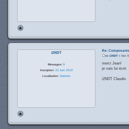
Re: Composants
i2NDT
de
i2NDT
» Ven 5
merci Jean!
Messages:
9
je vais lui écrir.
Inscription:
23 Juin 2016
Localisation:
Dalmine
i2NDT Claudio