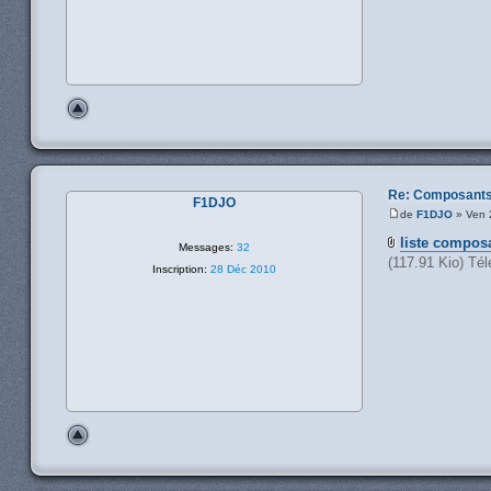
Re: Composants
F1DJO
de
F1DJO
» Ven 
liste compos
Messages:
32
(117.91 Kio) Tél
Inscription:
28 Déc 2010