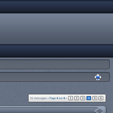
51 messages •
Page
4
sur
6
•
1
2
3
4
5
6