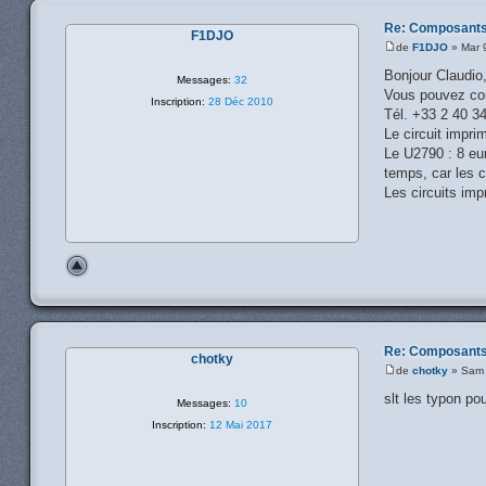
Re: Composants
F1DJO
de
F1DJO
» Mar 
Bonjour Claudio
Messages:
32
Vous pouvez co
Inscription:
28 Déc 2010
Tél. +33 2 40 3
Le circuit imprim
Le U2790 : 8 eu
temps, car les 
Les circuits imp
Re: Composants
chotky
de
chotky
» Sam 
slt les typon po
Messages:
10
Inscription:
12 Mai 2017