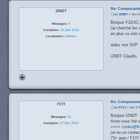
Re: Composants
i2NDT
de
i2NDT
» Ven 5
Bonjour F1DJO,
Messages:
9
j'ai cherché les
Inscription:
23 Juin 2016
en plus ce site a
Localisation:
Dalmine
aidez moi SVP.
i2NDT Claudio
Re: Composants
F1YI
de
F1YI
» Ven 5 
Bonjour I2NDT
Messages:
51
Avez-vous fait un
Inscription:
27 Déc 2010
==>>
cimko@fre
j'ai eu un conta
73+ jean / F1YI