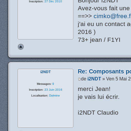
Bonjour I2NDT
Inscription:
27 Déc 2010
Avez-vous fait une d
==>>
cimko@free.f
j'ai eu un contact
2016 )
73+ jean / F1YI
Re: Composants p
i2NDT
de
i2NDT
» Ven 5 Mai 
Messages:
9
merci Jean!
Inscription:
23 Juin 2016
je vais lui écrir.
Localisation:
Dalmine
i2NDT Claudio