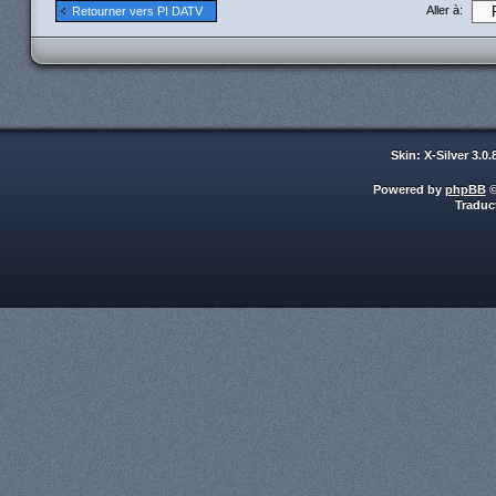
Aller à:
Retourner vers PI DATV
Skin: X-Silver 3.0
Powered by
phpBB
©
Traduc