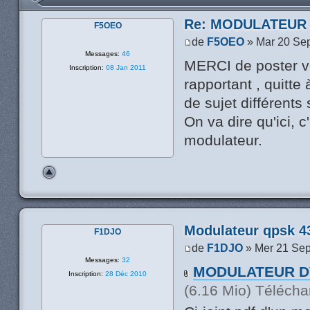
Re: MODULATEUR
F5OEO
de
F5OEO
» Mar 20 Se
Messages:
46
MERCI de poster v
Inscription:
08 Jan 2011
rapportant , quitte
de sujet différents 
On va dire qu'ici, 
modulateur.
Modulateur qpsk 4
F1DJO
de
F1DJO
» Mer 21 Sep
Messages:
32
MODULATEUR DV
Inscription:
28 Déc 2010
(6.16 Mio) Télécha