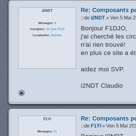
Re: Composants p
i2NDT
de
i2NDT
» Ven 5 Mai 
Messages:
9
Bonjour F1DJO,
Inscription:
23 Juin 2016
j'ai cherché les ci
Localisation:
Dalmine
n'ai rien trouvé!
en plus ce site a ét
aidez moi SVP.
i2NDT Claudio
Re: Composants p
F1YI
de
F1YI
» Ven 5 Mai 20
Messages:
51