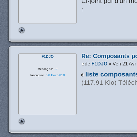
Ci-joint pdf d'un m
:
Re: Composants p
F1DJO
de
F1DJO
» Ven 21 Avr
Messages:
32
liste composant
Inscription:
28 Déc 2010
(117.91 Kio) Téléc