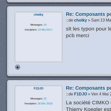
Re: Composants p
chotky
de
chotky
» Sam 13 Ma
Messages:
10
slt les typon pour 
Inscription:
12 Mai 2017
pcb merci
Re: Composants p
F1DJO
de
F1DJO
» Ven 4 Mai 
Messages:
32
La société CIMKO 
Inscription:
28 Déc 2010
Thierry Koegler est 