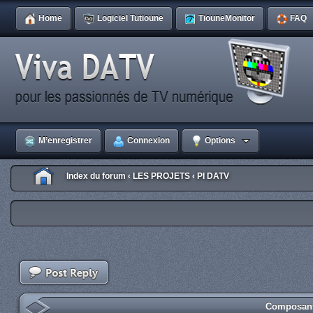
Home
Logiciel Tutioune
TiouneMonitor
FAQ
M’enregistrer
Connexion
Options
Index du forum
LES PROJETS
PI DATV
‹
‹
Composant