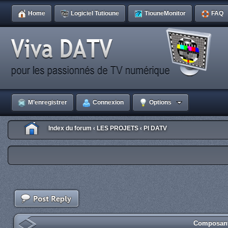
Home
Logiciel Tutioune
TiouneMonitor
FAQ
M’enregistrer
Connexion
Options
Index du forum
LES PROJETS
PI DATV
‹
‹
Composant