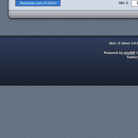
Aller à:
Retourner vers PI DATV
Skin: X-Silver 3.0
Powered by
phpBB
©
Traduc