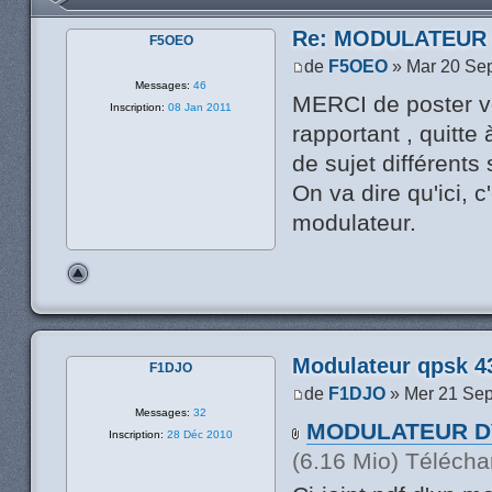
Re: MODULATEUR
F5OEO
de
F5OEO
» Mar 20 Se
Messages:
46
MERCI de poster v
Inscription:
08 Jan 2011
rapportant , quitte
de sujet différents 
On va dire qu'ici, 
modulateur.
Modulateur qpsk 4
F1DJO
de
F1DJO
» Mer 21 Sep
Messages:
32
MODULATEUR DV
Inscription:
28 Déc 2010
(6.16 Mio) Télécha