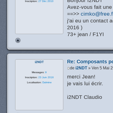
Bonjour I2NDT
Inscription:
27 Déc 2010
Avez-vous fait une d
==>>
cimko@free.f
j'ai eu un contact
2016 )
73+ jean / F1YI
Re: Composants p
i2NDT
de
i2NDT
» Ven 5 Mai 
Messages:
9
merci Jean!
Inscription:
23 Juin 2016
je vais lui écrir.
Localisation:
Dalmine
i2NDT Claudio