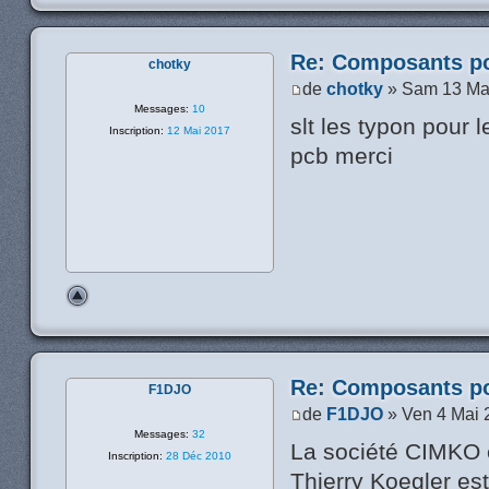
Re: Composants p
chotky
de
chotky
» Sam 13 Ma
Messages:
10
slt les typon pour 
Inscription:
12 Mai 2017
pcb merci
Re: Composants p
F1DJO
de
F1DJO
» Ven 4 Mai 
Messages:
32
La société CIMKO 
Inscription:
28 Déc 2010
Thierry Koegler est 