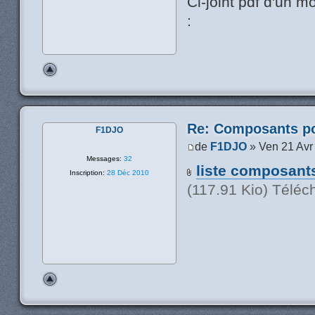
Ci-joint pdf d'un m
:
Re: Composants p
F1DJO
de
F1DJO
» Ven 21 Avr
Messages:
32
liste composant
Inscription:
28 Déc 2010
(117.91 Kio) Téléc