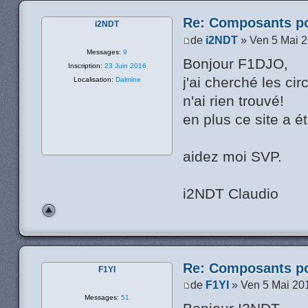
Re: Composants p
i2NDT
de
i2NDT
» Ven 5 Mai 
Messages:
9
Bonjour F1DJO,
Inscription:
23 Juin 2016
j'ai cherché les ci
Localisation:
Dalmine
n'ai rien trouvé!
en plus ce site a ét
aidez moi SVP.
i2NDT Claudio
Re: Composants p
F1YI
de
F1YI
» Ven 5 Mai 20
Messages:
51