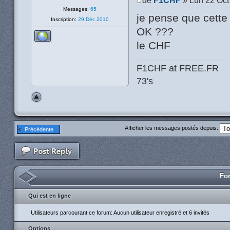
Messages:
65
je pense que cette
Inscription:
29 Déc 2010
OK ???
le CHF
F1CHF at FREE.FR
73's
Afficher les messages postés depuis:
Précédente
For
Qui est en ligne
Utilisateurs parcourant ce forum: Aucun utilisateur enregistré et 6 invités
Options