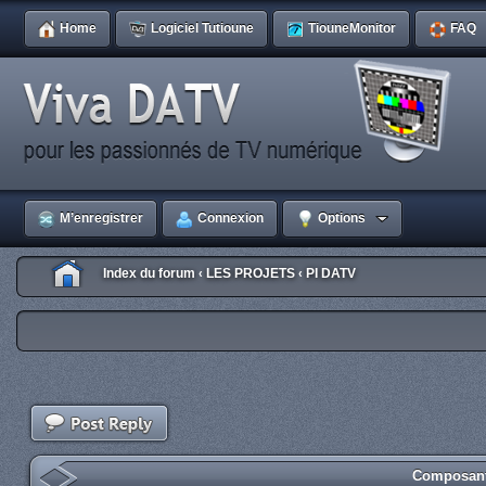
Home
Logiciel Tutioune
TiouneMonitor
FAQ
M’enregistrer
Connexion
Options
Index du forum
LES PROJETS
PI DATV
‹
‹
Composant