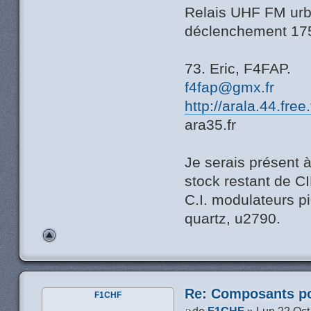
Relais UHF FM urba
déclenchement 17
73. Eric, F4FAP.
f4fap@gmx.fr
http://arala.44.free
ara35.fr
Je serais présent 
stock restant de C
C.I. modulateurs pi0
quartz, u2790.
Re: Composants p
F1CHF
de
F1CHF
» Lun 22 Oct