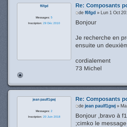
Re: Composants p
f6fgd
de
f6fgd
» Lun 1 Oct 20
Messages:
5
Bonjour
Inscription:
29 Déc 2010
Je recherche en p
ensuite un deuxième
cordialement
73 Michel
Re: Composants p
jean paulf1gwj
de
jean paulf1gwj
» Mar
Messages:
2
Bonjour ,bravo à f
Inscription:
20 Juin 2018
;cimko le message e