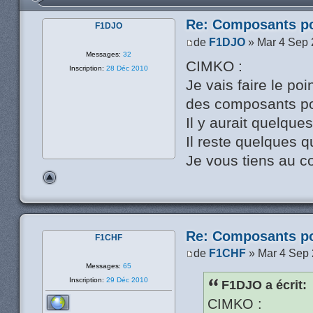
Re: Composants p
F1DJO
de
F1DJO
» Mar 4 Sep 
Messages:
32
CIMKO :
Inscription:
28 Déc 2010
Je vais faire le po
des composants po
Il y aurait quelque
Il reste quelques qua
Je vous tiens au c
Re: Composants p
F1CHF
de
F1CHF
» Mar 4 Sep 
Messages:
65
Inscription:
29 Déc 2010
F1DJO a écrit:
CIMKO :