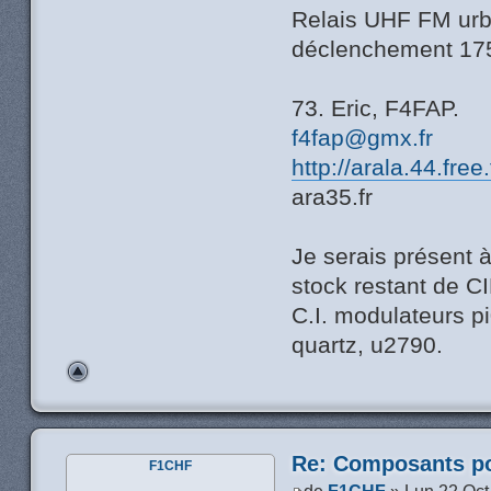
Relais UHF FM urba
déclenchement 17
73. Eric, F4FAP.
f4fap@gmx.fr
http://arala.44.free
ara35.fr
Je serais présent 
stock restant de C
C.I. modulateurs pi0
quartz, u2790.
Re: Composants p
F1CHF
de
F1CHF
» Lun 22 Oct