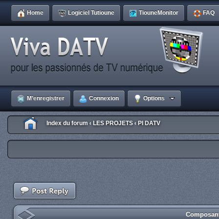
Home
Logiciel Tutioune
TiouneMonitor
FAQ
M’enregistrer
Connexion
Options
Index du forum
LES PROJETS
PI DATV
‹
‹
Composant