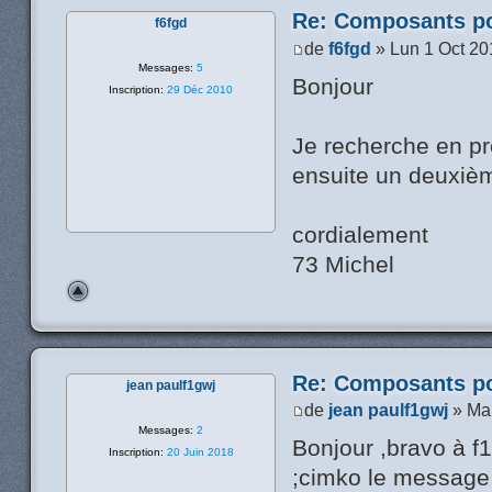
Re: Composants p
f6fgd
de
f6fgd
» Lun 1 Oct 20
Messages:
5
Bonjour
Inscription:
29 Déc 2010
Je recherche en p
ensuite un deuxième
cordialement
73 Michel
Re: Composants p
jean paulf1gwj
de
jean paulf1gwj
» Mar
Messages:
2
Bonjour ,bravo à f
Inscription:
20 Juin 2018
;cimko le message e