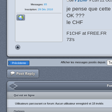
Messages:
65
je pense que cette
Inscription:
29 Déc 2010
OK ???
le CHF
F1CHF at FREE.FR
73's
Afficher les messages postés depuis:
Précédente
For
Qui est en ligne
Utilisateurs parcourant ce forum: Aucun utilisateur enregistré et 18 invités
Options