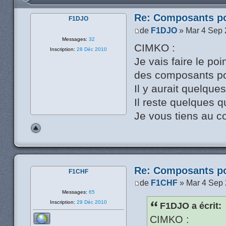
Re: Composants p
F1DJO
de
F1DJO
» Mar 4 Sep 
Messages:
32
CIMKO :
Inscription:
28 Déc 2010
Je vais faire le po
des composants po
Il y aurait quelque
Il reste quelques qua
Je vous tiens au c
Re: Composants p
F1CHF
de
F1CHF
» Mar 4 Sep 
Messages:
65
Inscription:
29 Déc 2010
F1DJO a écrit:
CIMKO :