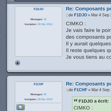
Re: Composants p
F1DJO
de
F1DJO
» Mar 4 Sep 
Messages:
32
CIMKO :
Inscription:
28 Déc 2010
Je vais faire le po
des composants po
Il y aurait quelque
Il reste quelques qua
Je vous tiens au c
Re: Composants p
F1CHF
de
F1CHF
» Mar 4 Sep 
Messages:
65
Inscription:
29 Déc 2010
F1DJO a écrit:
CIMKO :