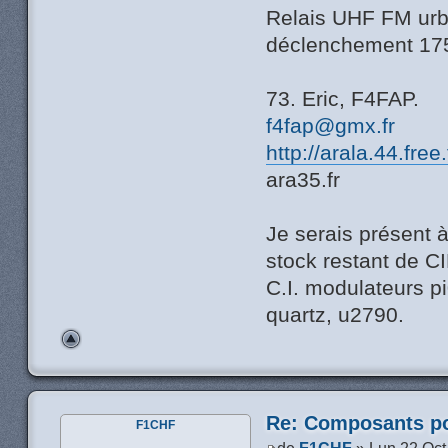
Relais UHF FM urba
déclenchement 17
73. Eric, F4FAP.
f4fap@gmx.fr
http://arala.44.free
ara35.fr
Je serais présent 
stock restant de C
C.I. modulateurs pi0
quartz, u2790.
Re: Composants p
F1CHF
de
F1CHF
» Lun 22 Oct