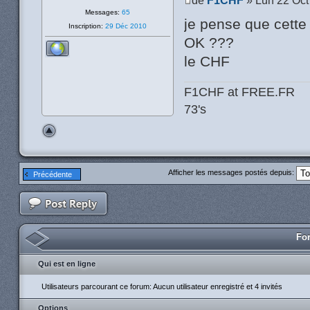
Messages:
65
je pense que cette
Inscription:
29 Déc 2010
OK ???
le CHF
F1CHF at FREE.FR
73's
Afficher les messages postés depuis:
Précédente
For
Qui est en ligne
Utilisateurs parcourant ce forum: Aucun utilisateur enregistré et 4 invités
Options