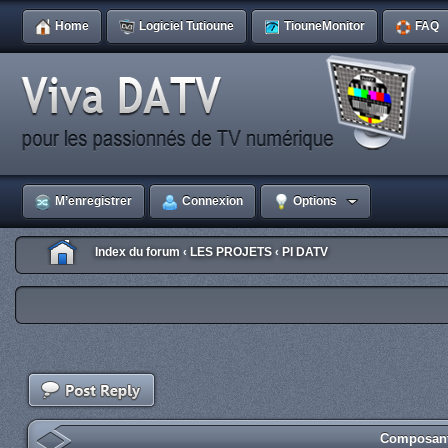
Home
Logiciel Tutioune
TiouneMonitor
FAQ
M’enregistrer
Connexion
Options
Index du forum
LES PROJETS
PI DATV
‹
‹
Composant