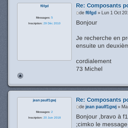
Re: Composants p
f6fgd
de
f6fgd
» Lun 1 Oct 20
Messages:
5
Bonjour
Inscription:
29 Déc 2010
Je recherche en p
ensuite un deuxième
cordialement
73 Michel
Re: Composants p
jean paulf1gwj
de
jean paulf1gwj
» Mar
Messages:
2
Bonjour ,bravo à f
Inscription:
20 Juin 2018
;cimko le message e