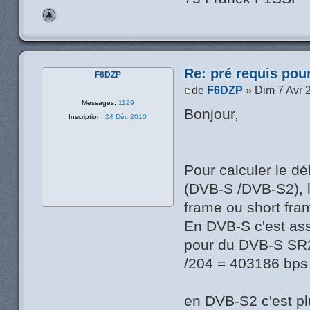
Re: pré requis pou
F6DZP
de
F6DZP
» Dim 7 Avr 
Messages:
1129
Bonjour,
Inscription:
24 Déc 2010
Pour calculer le déb
(DVB-S /DVB-S2), l
frame ou short fram
En DVB-S c'est asse
pour du DVB-S SR2
/204 = 403186 bps
en DVB-S2 c'est plu