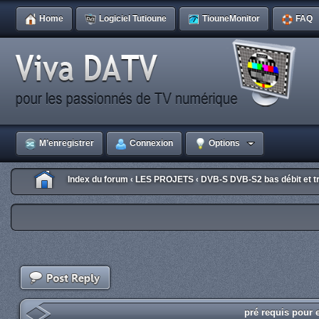
Home
Logiciel Tutioune
TiouneMonitor
FAQ
M’enregistrer
Connexion
Options
Index du forum
LES PROJETS
DVB-S DVB-S2 bas débit et tr
‹
‹
pré requis pour 