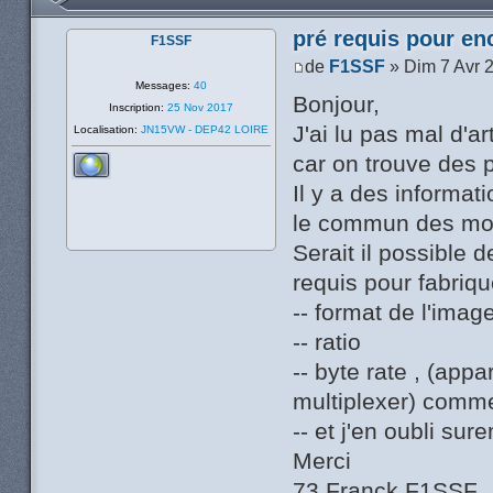
pré requis pour en
F1SSF
de
F1SSF
» Dim 7 Avr 
Messages:
40
Bonjour,
Inscription:
25 Nov 2017
J'ai lu pas mal d'ar
Localisation:
JN15VW - DEP42 LOIRE
car on trouve des p
Il y a des informati
le commun des mo
Serait il possible 
requis pour fabriqu
-- format de l'imag
-- ratio
-- byte rate , (app
multiplexer) comme
-- et j'en oubli sur
Merci
73 Franck F1SSF