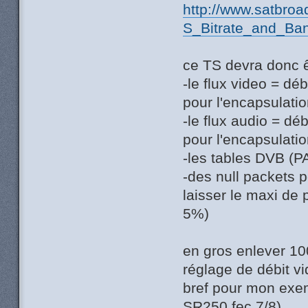
http://www.satbro
S_Bitrate_and_Ban
ce TS devra donc ê
-le flux video = dé
pour l'encapsulati
-le flux audio = dé
pour l'encapsulati
-les tables DVB (
-des null packets p
laisser le maxi de 
5%)
en gros enlever 10
réglage de débit vid
bref pour mon exem
SR250 fec 7/8)