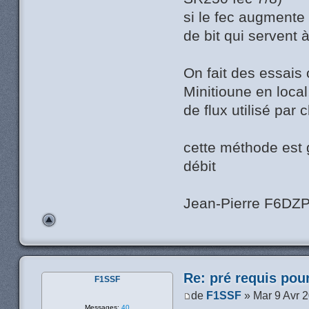
si le fec augmente
de bit qui servent 
On fait des essais
Minitioune en loca
de flux utilisé par
cette méthode est 
débit
Jean-Pierre F6DZ
Re: pré requis pou
F1SSF
de
F1SSF
» Mar 9 Avr 
Messages:
40