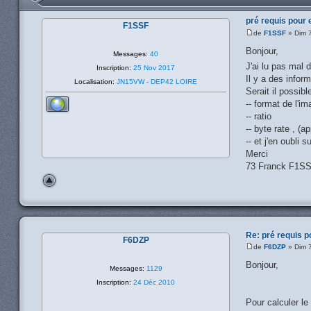
pré requis pour 
F1SSF
de
F1SSF
» Dim 7
Bonjour,
Messages:
40
J'ai lu pas mal 
Inscription:
25 Nov 2017
Il y a des infor
Localisation:
JN15VW - DEP42 LOIRE
Serait il possib
-- format de l'i
-- ratio
-- byte rate , (
-- et j'en oubli 
Merci
73 Franck F1S
Re: pré requis p
F6DZP
de
F6DZP
» Dim 7
Bonjour,
Messages:
1129
Inscription:
24 Déc 2010
Pour calculer le