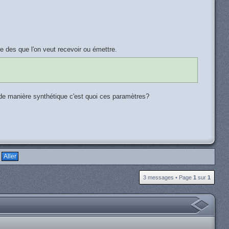
des que l'on veut recevoir ou émettre.
e, de manière synthétique c'est quoi ces paramètres?
H
3 messages • Page
1
sur
1