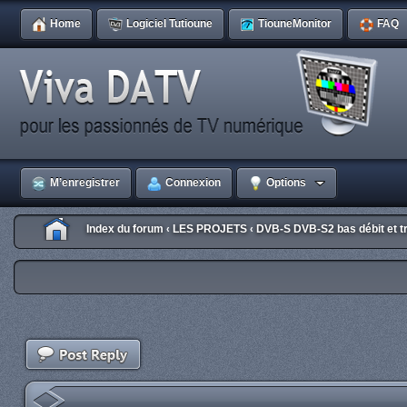
Home
Logiciel Tutioune
TiouneMonitor
FAQ
M’enregistrer
Connexion
Options
Index du forum
LES PROJETS
DVB-S DVB-S2 bas débit et tr
‹
‹