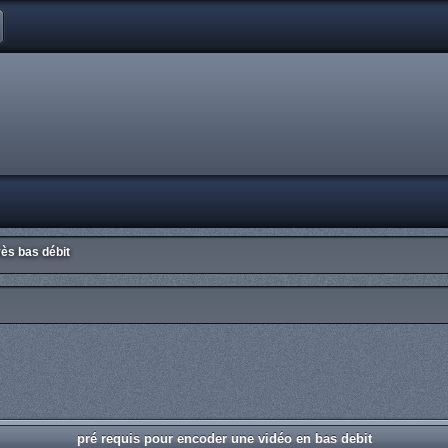
ès bas débit
pré requis pour encoder une vidéo en bas debit