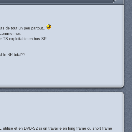
outs de tout un peu partout..
ls comme moi.
ier TS exploitable en bas SR:
l le BR total??
H
C utilisé et en DVB-S2 si on travaille en long frame ou short frame