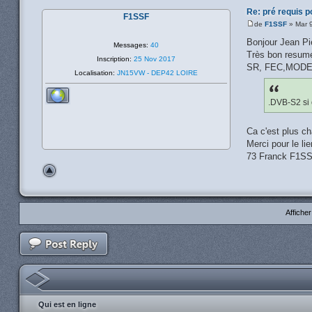
Re: pré requis p
F1SSF
de
F1SSF
» Mar 9
Bonjour Jean Pi
Messages:
40
Très bon resumé
Inscription:
25 Nov 2017
SR, FEC,MODE ce
Localisation:
JN15VW - DEP42 LOIRE
.DVB-S2 si o
Ca c'est plus ch
Merci pour le lie
73 Franck F1S
Affiche
Qui est en ligne