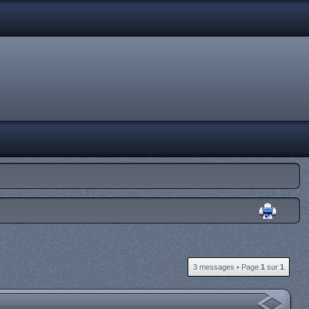
3 messages • Page
1
sur
1