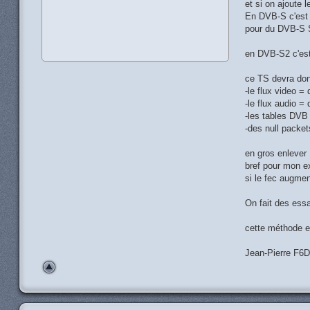
et si on ajoute l
En DVB-S c'est a
pour du DVB-S S
en DVB-S2 c'est 
ce TS devra don
-le flux video =
-le flux audio =
-les tables DV
-des null packet
en gros enlever 
bref pour mon e
si le fec augmen
On fait des essa
cette méthode es
Jean-Pierre F6