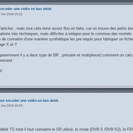
encoder une vidéo en bas debit
 Avr 2019 15:11
d'articles , mais tout cela reste assez flou en faite, car on trouve des petits b
mations très techniques, mais difficiles à intégrer pour le commun des morte
le de connaitre d'une manière synthétique les pre requis pour fabriquer un fich
mage X et Y
apparemment il y a deux type de BR , primaire et multiplexer) comment on calcu
surement
SF
our encoder une vidéo en bas debit
 Avr 2019 16:26
 débit TS total il faut connaitre le SR utilisé, le mode (DVB-S /DVB-S2), le FE