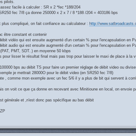
es pilots.
ssez facile à calculer : SR x 2 *fec *188/204
R250 fec 7/8 ça donne 250000 x 2 x 7 / 8 *188 /204 = 403186 bps
plus compliqué, on fait confiance au calculateur :
http://www.satbroadcasts
c être constant et contenir
 débit vidéo qui est ensuite augmenté d'un certain % pour l'encapsulation en 
 débit audio qui est ensuite augmenté d'un certain % pour l'encapsulation en 
B (PAT, PMT, SDT..) en moyenne 50 kbps
s pour lisser le résultat final mais pas trop pour laisser le maxi de place à la 
100000 bps au débit TS pour faire un premier réglage de débit video ou diviser 
xemple je mettrait 28000O pour le débit video (en SR250 fec 7/8)
te , comme mon exemple avec un fec 5/6 il y a plus de bit qui servent à corri
is on voit ce que ça donne en recevant avec Minitioune en local, on envoie p
t générale et ,n'est donc pas spécifique au bas débit
DZP