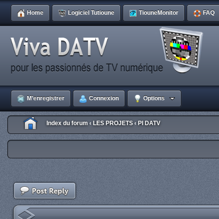
Home
Logiciel Tutioune
TiouneMonitor
FAQ
M’enregistrer
Connexion
Options
Index du forum
LES PROJETS
PI DATV
‹
‹