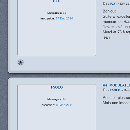
F1YI
de
F1YI
» Dim 11
Bonjour.
Messages:
51
Suite à l'excell
Inscription:
27 Déc 2010
mémoire du Rasp
J'avais levé un 
Merci et 73 à to
jean
Re: MODULATE
F5OEO
de
F5OEO
» Dim 
Pour les plus co
Messages:
46
Mais une image c
Inscription:
08 Jan 2011