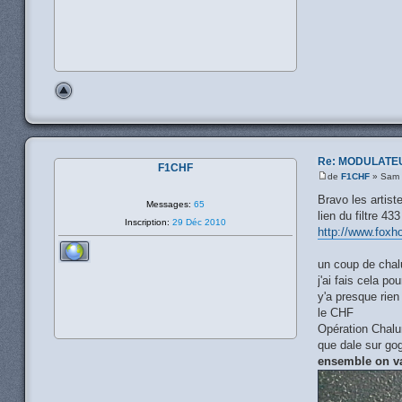
Re: MODULATE
F1CHF
de
F1CHF
» Sam 
Bravo les artiste
Messages:
65
lien du filtre 433
Inscription:
29 Déc 2010
http://www.foxh
un coup de chalu
j'ai fais cela po
y'a presque rien
le CHF
Opération Chalum
que dale sur gog
ensemble on va