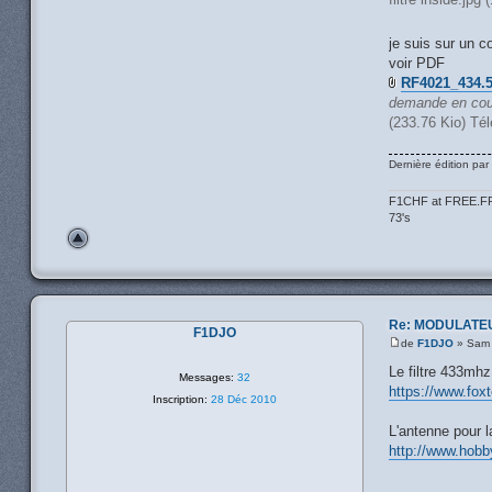
je suis sur un c
voir PDF
RF4021_434.
demande en cour
(233.76 Kio) Té
Dernière édition par
F1CHF at FREE.F
73's
Re: MODULATE
F1DJO
de
F1DJO
» Sam 
Le filtre 433mhz
Messages:
32
https://www.fox
Inscription:
28 Déc 2010
L'antenne pour l
http://www.hobb