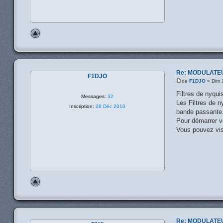
Re: MODULATE
F1DJO
de
F1DJO
» Dim 
Filtres de nyquis
Messages:
32
Les Filtres de n
Inscription:
28 Déc 2010
bande passante. 
Pour démarrer vo
Vous pouvez visu
Re: MODULATE