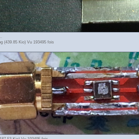
..
.jpg (439.85 Kio) Vu 193495 fois
 (187.53 Kio) Vu 193495 fois