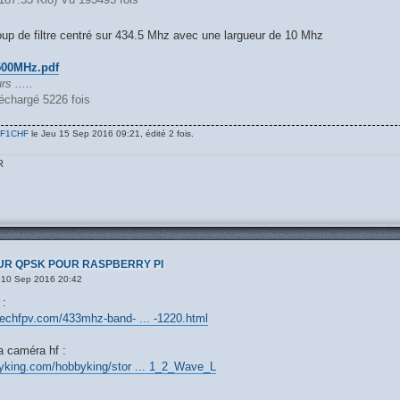
oup de filtre centré sur 434.5 Mhz avec une largueur de 10 Mhz
500MHz.pdf
s .....
léchargé 5226 fois
F1CHF
le Jeu 15 Sep 2016 09:21, édité 2 fois.
R
UR QPSK POUR RASPBERRY PI
10 Sep 2016 20:42
 :
techfpv.com/433mhz-band- ... -1220.html
a caméra hf :
yking.com/hobbyking/stor ... 1_2_Wave_L