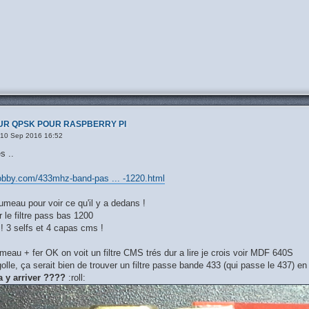
UR QPSK POUR RASPBERRY PI
10 Sep 2016 16:52
s ..
obby.com/433mhz-band-pas ... -1220.html
meau pour voir ce qu'il y a dedans !
ur le filtre pass bas 1200
 ! 3 selfs et 4 capas cms !
eau + fer OK on voit un filtre CMS trés dur a lire je crois voir MDF 640S
olle, ça serait bien de trouver un filtre passe bande 433 (qui passe le 437) 
 y arriver ????
:roll: