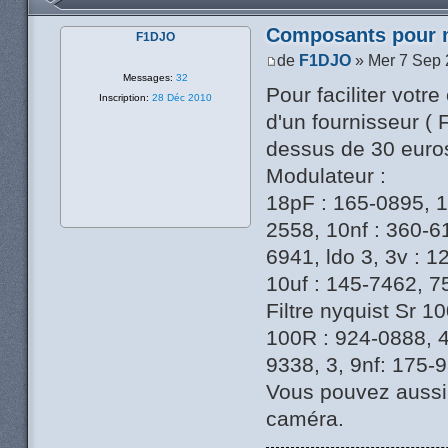
Composants pour 
F1DJO
de
F1DJO
» Mer 7 Sep 
Messages:
32
Pour faciliter vot
Inscription:
28 Déc 2010
d'un fournisseur ( F
dessus de 30 eur
Modulateur :
18pF : 165-0895, 1
2558, 10nf : 360-6
6941, ldo 3, 3v : 1
10uf : 145-7462, 7
Filtre nyquist Sr 10
100R : 924-0888, 4
9338, 3, 9nf: 175-
Vous pouvez aussi 
caméra.