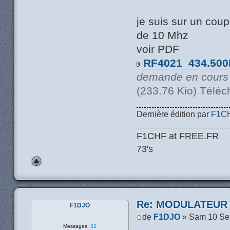
je suis sur un coup
de 10 Mhz
voir PDF
RF4021_434.500
demande en cours .
(233.76 Kio) Téléc
Dernière édition par
F1C
F1CHF at FREE.FR
73's
Re: MODULATEUR
F1DJO
de
F1DJO
» Sam 10 Se
Messages:
32