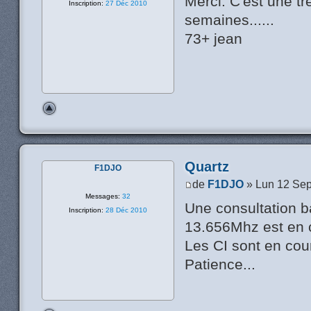
Merci. C'est une t
Inscription:
27 Déc 2010
semaines......
73+ jean
Quartz
F1DJO
de
F1DJO
» Lun 12 Sep
Messages:
32
Une consultation b
Inscription:
28 Déc 2010
13.656Mhz est en 
Les CI sont en cour
Patience...