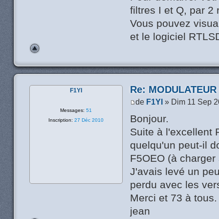
filtres I et Q, par 
Vous pouvez visual
et le logiciel RTLS
Re: MODULATEUR
F1YI
de
F1YI
» Dim 11 Sep 2
Messages:
51
Bonjour.
Inscription:
27 Déc 2010
Suite à l'excellen
quelqu'un peut-il d
F5OEO (à charger s
J'avais levé un peu
perdu avec les vers
Merci et 73 à tous.
jean