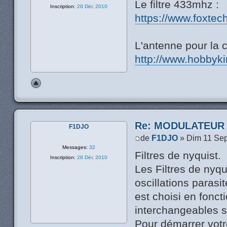
Le filtre 433mhz :
Inscription:
28 Déc 2010
https://www.foxtec
L'antenne pour la 
http://www.hobbyk
Re: MODULATEUR
F1DJO
de
F1DJO
» Dim 11 Sep
Messages:
32
Filtres de nyquist.
Inscription:
28 Déc 2010
Les Filtres de nyq
oscillations parasi
est choisi en fonct
interchangeables s
Pour démarrer vot