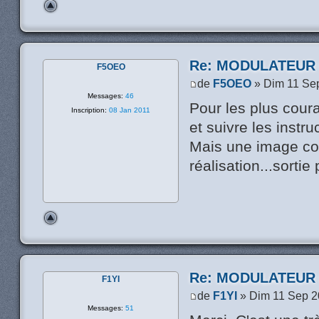
Re: MODULATEUR
F5OEO
de
F5OEO
» Dim 11 Se
Messages:
46
Pour les plus cour
Inscription:
08 Jan 2011
et suivre les instru
Mais une image com
réalisation...sorti
Re: MODULATEUR
F1YI
de
F1YI
» Dim 11 Sep 2
Messages:
51