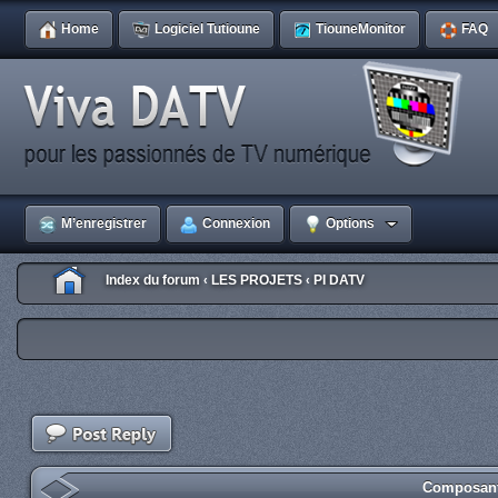
Home
Logiciel Tutioune
TiouneMonitor
FAQ
M’enregistrer
Connexion
Options
Index du forum
LES PROJETS
PI DATV
‹
‹
Composant