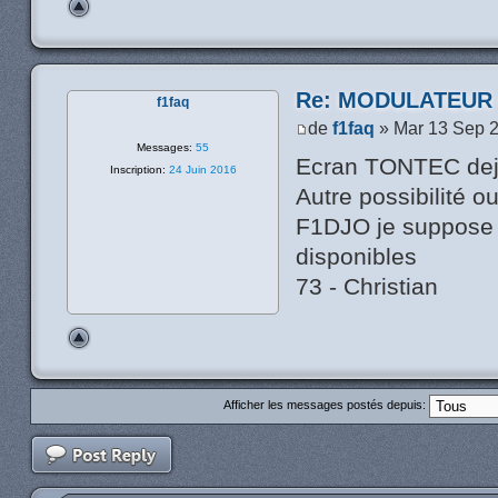
Re: MODULATEUR
f1faq
de
f1faq
» Mar 13 Sep 
Messages:
55
Ecran TONTEC deja
Inscription:
24 Juin 2016
Autre possibilité o
F1DJO je suppose 
disponibles
73 - Christian
Afficher les messages postés depuis: