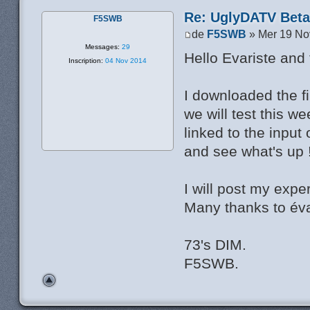
Re: UglyDATV Beta 
F5SWB
de
F5SWB
» Mer 19 No
Messages:
29
Hello Evariste and 
Inscription:
04 Nov 2014
I downloaded the fi
we will test this w
linked to the input o
and see what's up 
I will post my expe
Many thanks to évar
73's DIM.
F5SWB.