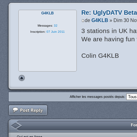
Re: UglyDATV Beta 
G4KLB
de
G4KLB
» Dim 30 No
Messages:
32
3 stations in UK h
Inscription:
07 Juin 2011
We are having fun 
Colin G4KLB
Afficher les messages postés depuis:
For
Qui est en ligne