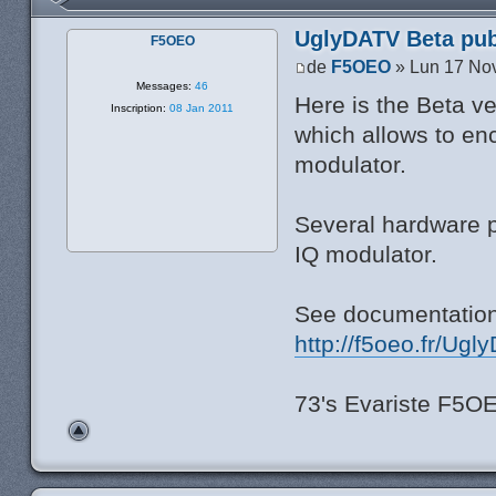
UglyDATV Beta publ
F5OEO
de
F5OEO
» Lun 17 No
Messages:
46
Here is the Beta v
Inscription:
08 Jan 2011
which allows to en
modulator.
Several hardware p
IQ modulator.
See documentation 
http://f5oeo.fr/Ug
73's Evariste F5O