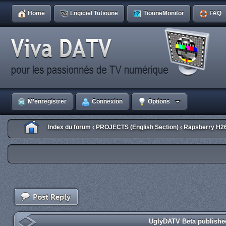
Home
Logiciel Tutioune
TiouneMonitor
FAQ
M’enregistrer
Connexion
Options
Index du forum
PROJECTS (English Section)
Rapsberry H2
‹
‹
UglyDATV Beta published