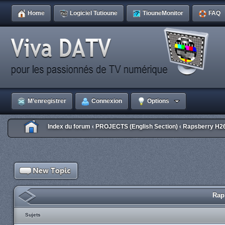
Home
Logiciel Tutioune
TiouneMonitor
FAQ
M’enregistrer
Connexion
Options
Index du forum
PROJECTS (English Section)
Rapsberry H2
‹
‹
Rap
Sujets