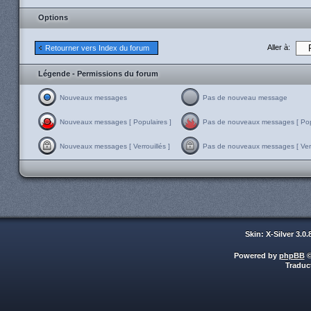
Options
Aller à:
Retourner vers Index du forum
Légende - Permissions du forum
Nouveaux messages
Pas de nouveau message
Nouveaux messages [ Populaires ]
Pas de nouveaux messages [ Popu
Nouveaux messages [ Verrouillés ]
Pas de nouveaux messages [ Verro
Skin: X-Silver 3.0
Powered by
phpBB
©
Traduc