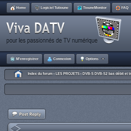
Home
Logiciel Tutioune
TiouneMonitor
FAQ
M’enregistrer
Connexion
Options
Index du forum
LES PROJETS
DVB-S DVB-S2 bas débit et tr
‹
‹