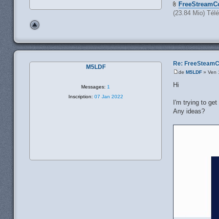
FreeStreamCo
(23.84 Mio) Tél
Re: FreeSteamC
M5LDF
de
M5LDF
» Ven 
Hi
Messages:
1
Inscription:
07 Jan 2022
I'm trying to ge
Any ideas?