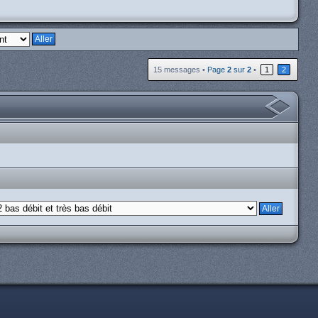
15 messages •
Page
2
sur
2
•
1
2