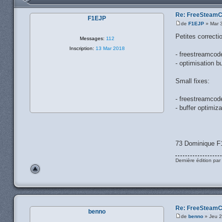
Re: FreeSteamC
F1EJP
de
F1EJP
» Mar 
Petites correcti
Messages:
112
Inscription:
13 Mar 2018
- freestreamcode
- optimisation bu
Small fixes:
- freestreamcode
- buffer optimiza
73 Dominique 
Dernière édition par
Re: FreeSteamC
benno
de
benno
» Jeu 2