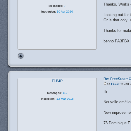
Thanks, Works g
Messages:
7
Inscription:
10 Avr 2020
Looking out for
Or is that only u
Thanks for makin
benno PA3FBX
Re: FreeSteamC
F1EJP
de
F1EJP
» Jeu 
Hi
Messages:
112
Inscription:
13 Mar 2018
Nouvelle amélio
New improvemen
73 Dominique 