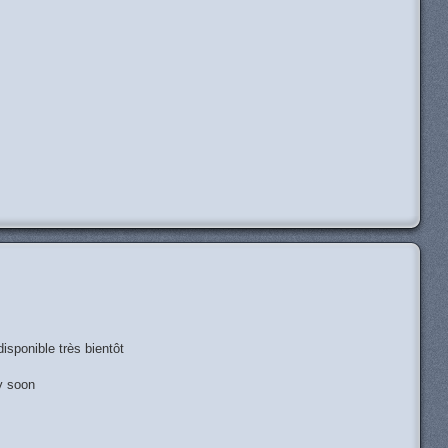
H
sponible très bientôt
y soon