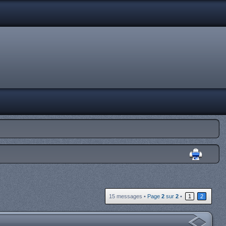
15 messages •
Page
2
sur
2
•
1
2