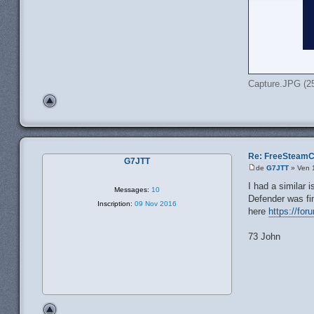
Capture.JPG (25
Re: FreeSteamC
G7JTT
de
G7JTT
» Ven 
I had a similar 
Messages:
10
Defender was fin
Inscription:
09 Nov 2016
here
https://for
73 John