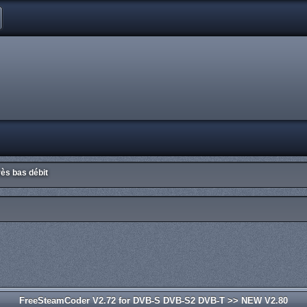
ès bas débit
FreeSteamCoder V2.72 for DVB-S DVB-S2 DVB-T >> NEW V2.80