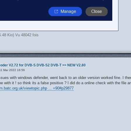
.48 Kio) Vu 48042 fois
oder V2.72 for DVB-S DVB-S2 DVB-T >> NEW V2.80
11 Mar 2022 16:56
issues with windows defender, went back to an older version worked fine. I the
e with it ! so think its a false positive ? I did do a online check with the file
um.batc.org.uk/viewtopic.php ... =90#p29877