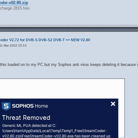
der-v02.80.zip
échargé 2815 fois
oder V2.72 for DVB-S DVB-S2 DVB-T >> NEW V2.80
11 Mar 2022 15:13
t this loaded on to my PC but my Sophos anti virus keeps deleting it because i