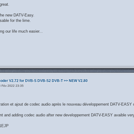
reat.
 the new DATV-Easy.
sable for the lime.
g our life much easier...
oder V2.72 for DVB-S DVB-S2 DVB-T >> NEW V2.80
3 Fév 2022 23:35
ration et ajout de codec audio après le nouveau développement DATV-EASY di
t and adding codec audio after new developpement DATV-EASY avaible ver
F1EJP