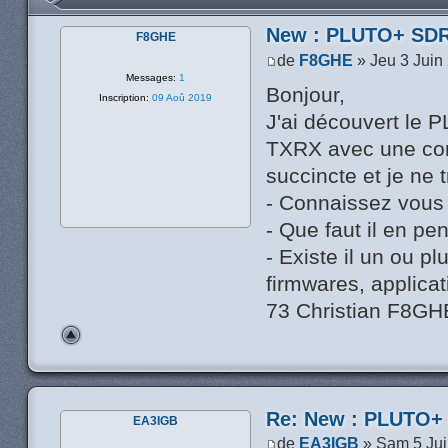
New : PLUTO+ SDR
F8GHE
de
F8GHE
» Jeu 3 Juin
Messages:
1
Bonjour,
Inscription:
09 Aoû 2019
J'ai découvert le 
TXRX avec une conn
succincte et je ne
- Connaissez vous 
- Que faut il en pe
- Existe il un ou p
firmwares, applicat
73 Christian F8GH
Re: New : PLUTO+
EA3IGB
de
EA3IGB
» Sam 5 Jui