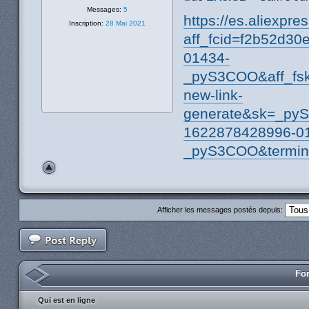
Messages:
5
https://es.aliexp
Inscription:
28 Mai 2021
aff_fcid=f2b52d3
01434-
_pyS3COO&aff_fsk
new-link-
generate&sk=_py
1622878428996-0
_pyS3COO&termin
Afficher les messages postés depuis:
For
Qui est en ligne