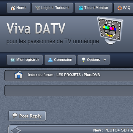
Home
Logiciel Tutioune
TiouneMonitor
FAQ
M’enregistrer
Connexion
Options
Index du forum
LES PROJETS
PlutoDVB
‹
‹
New : PLUTO+ SDR AD