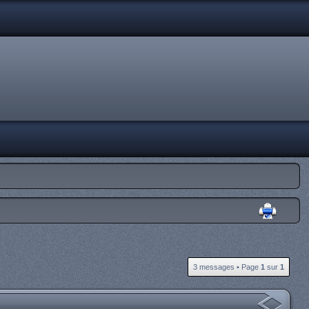
3 messages • Page
1
sur
1