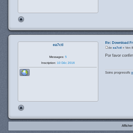
Re: Download F
ea7ctl
de
ea7ctl
» Ven 8
Por favor confi
Messages:
5
Inscription:
10 Déc 2016
Soins progressifs
w
Affiche