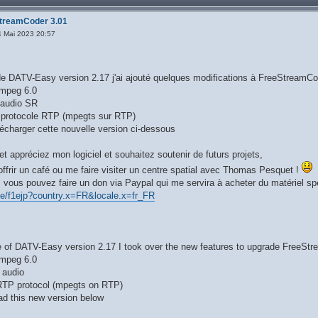
treamCoder 3.01
4 Mai 2023 20:57
 de DATV-Easy version 2.17 j'ai ajouté quelques modifications à FreeStreamCo
ffmpeg 6.0
 audio SR
en protocole RTP (mpegts sur RTP)
écharger cette nouvelle version ci-dessous
 et appréciez mon logiciel et souhaitez soutenir de futurs projets,
ffrir un café ou me faire visiter un centre spatial avec Thomas Pesquet !
 vous pouvez faire un don via Paypal qui me servira à acheter du matériel sp
me/f1ejp?country.x=FR&locale.x=fr_FR
se of DATV-Easy version 2.17 I took over the new features to upgrade FreeSt
fmpeg 6.0
 audio
 RTP protocol (mpegts on RTP)
d this new version below