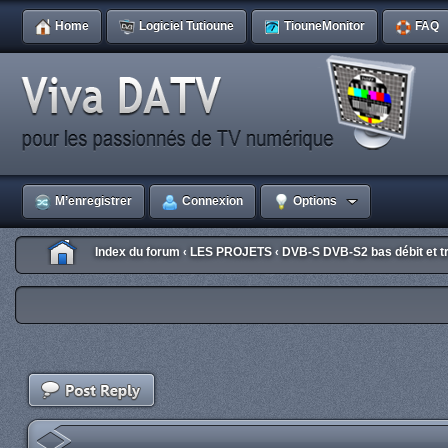
Home
Logiciel Tutioune
TiouneMonitor
FAQ
M’enregistrer
Connexion
Options
Index du forum
LES PROJETS
DVB-S DVB-S2 bas débit et tr
‹
‹