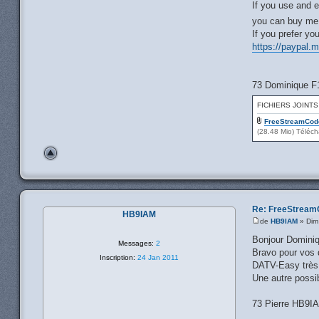
If you use and e
you can buy me 
If you prefer yo
https://paypal.
73 Dominique 
FICHIERS JOINTS
FreeStreamCode
(28.48 Mio) Téléch
Re: FreeStream
HB9IAM
de
HB9IAM
» Dim
Bonjour Dominiq
Messages:
2
Bravo pour vos d
Inscription:
24 Jan 2011
DATV-Easy très p
Une autre possib
73 Pierre HB9I