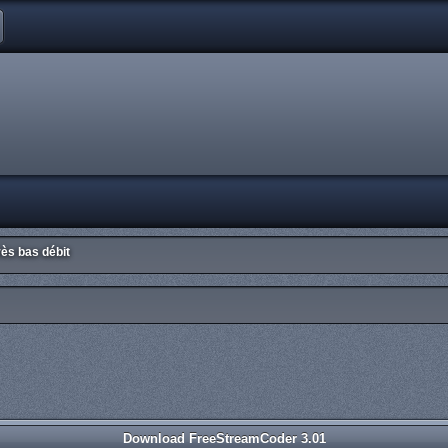
ès bas débit
Download FreeStreamCoder 3.01