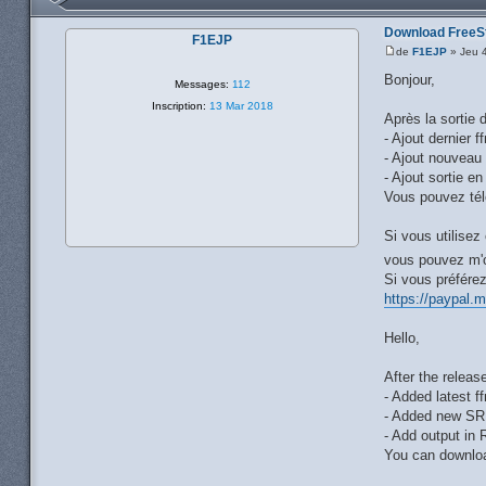
Download FreeS
F1EJP
de
F1EJP
» Jeu 
Bonjour,
Messages:
112
Inscription:
13 Mar 2018
Après la sortie
- Ajout dernier 
- Ajout nouveau
- Ajout sortie 
Vous pouvez tél
Si vous utilisez
vous pouvez m'o
Si vous préférez
https://paypal.
Hello,
After the relea
- Added latest f
- Added new SR
- Add output in
You can downloa