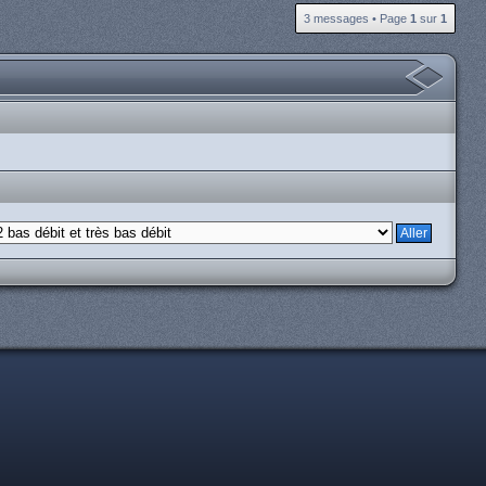
3 messages • Page
1
sur
1