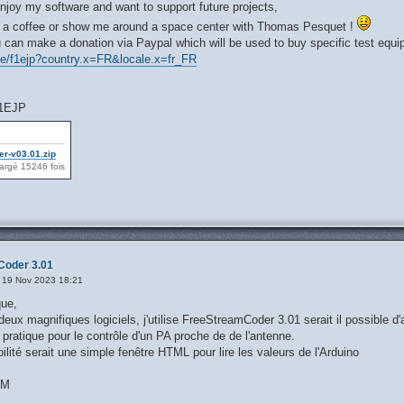
njoy my software and want to support future projects,
a coffee or show me around a space center with Thomas Pesquet !
u can make a donation via Paypal which will be used to buy specific test equ
me/f1ejp?country.x=FR&locale.x=fr_FR
F1EJP
r-v03.01.zip
argé 15246 fois
Coder 3.01
 19 Nov 2023 18:21
ue,
eux magnifiques logiciels, j'utilise FreeStreamCoder 3.01 serait il possible d
ratique pour le contrôle d'un PA proche de de l'antenne.
ilité serait une simple fenêtre HTML pour lire les valeurs de l'Arduino
AM