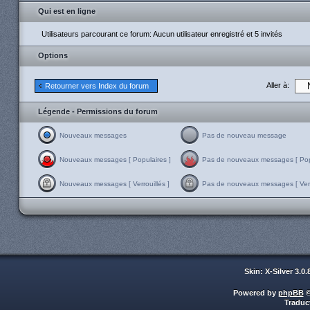
Qui est en ligne
Utilisateurs parcourant ce forum: Aucun utilisateur enregistré et 5 invités
Options
Aller à:
Retourner vers Index du forum
Légende - Permissions du forum
Nouveaux messages
Pas de nouveau message
Nouveaux messages [ Populaires ]
Pas de nouveaux messages [ Popu
Nouveaux messages [ Verrouillés ]
Pas de nouveaux messages [ Verro
Skin: X-Silver 3.0
Powered by
phpBB
©
Traduc