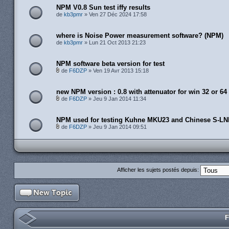
NPM V0.8 Sun test iffy results
de
kb3pmr
» Ven 27 Déc 2024 17:58
where is Noise Power measurement software? (NPM)
de
kb3pmr
» Lun 21 Oct 2013 21:23
NPM software beta version for test
de
F6DZP
» Ven 19 Avr 2013 15:18
new NPM version : 0.8 with attenuator for win 32 or 64 
de
F6DZP
» Jeu 9 Jan 2014 11:34
NPM used for testing Kuhne MKU23 and Chinese S-L
de
F6DZP
» Jeu 9 Jan 2014 09:51
Afficher les sujets postés depuis:
F