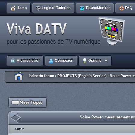
Home
Logiciel Tutioune
TiouneMonitor
FAQ
M’enregistrer
Connexion
Options
Index du forum
PROJECTS (English Section)
Noise Power m
‹
‹
Noise Power measurement sof
Sujets