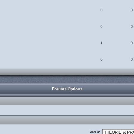
0
0
0
0
1
0
0
0
Forums Options
Aller à: