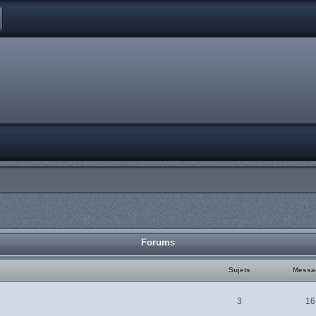
Forums
Sujets
Messa
3
16