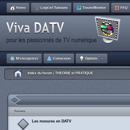
Home
Logiciel Tutioune
TiouneMonitor
FAQ
M’enregistrer
Connexion
Options
Index du forum
THEORIE et PRATIQUE
‹
Forums
Les mesures en DATV