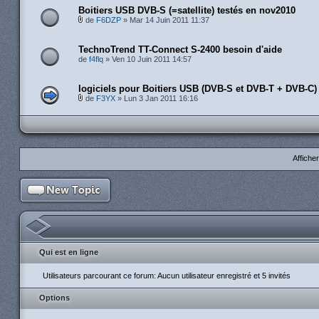
Boitiers USB DVB-S (=satellite) testés en nov2010
de
F6DZP
» Mar 14 Juin 2011 11:37
TechnoTrend TT-Connect S-2400 besoin d'aide
de
f4flq
» Ven 10 Juin 2011 14:57
logiciels pour Boitiers USB (DVB-S et DVB-T + DVB-C)
de
F3YX
» Lun 3 Jan 2011 16:16
Affiche
Qui est en ligne
Utilisateurs parcourant ce forum: Aucun utilisateur enregistré et 5 invités
Options