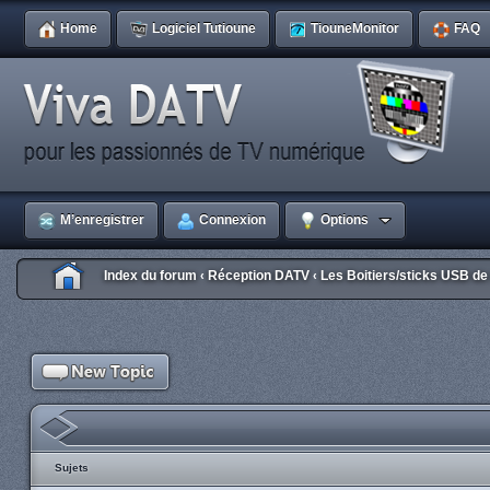
Home
Logiciel Tutioune
TiouneMonitor
FAQ
M’enregistrer
Connexion
Options
Index du forum
Réception DATV
Les Boitiers/sticks USB d
‹
‹
Sujets