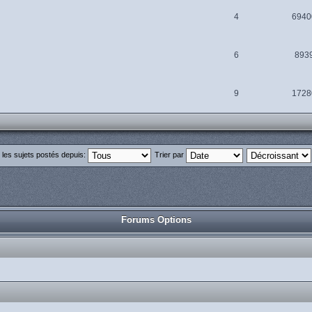
4
6940
6
893
9
1728
r les sujets postés depuis:
Trier par
Forums Options