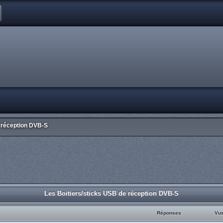
e réception DVB-S
Les Boitiers/sticks USB de réception DVB-S
Réponses
Vu