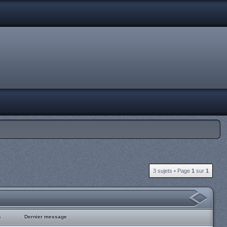
3 sujets • Page
1
sur
1
s
Dernier message