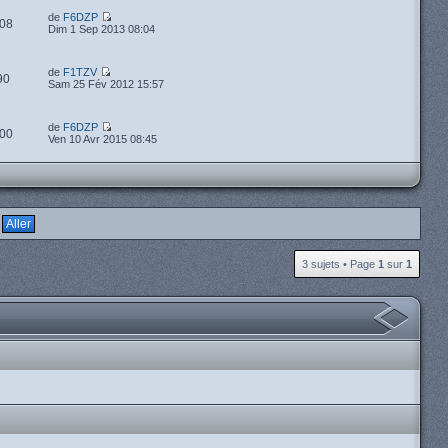
de
F6DZP
08
Dim 1 Sep 2013 08:04
de
F1TZV
90
Sam 25 Fév 2012 15:57
de
F6DZP
00
Ven 10 Avr 2015 08:45
3 sujets • Page
1
sur
1