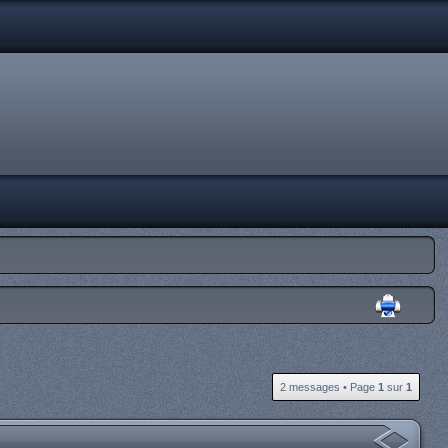
2 messages • Page
1
sur
1