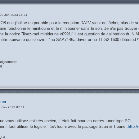
20 Jan 2023 14:24
O8 que j'utilise en portable pour la reception DATV vient de lâcher, plus de 
aire fonctionne le minitioune et le minitiouner sans le son. Je n'ai pas trouve
s la notice "lisez-moi minitioune v0991j" il est question de calibration du NI
a fenêtre suivante qui s'ouvre : "no SAA7146a driver or no TT S2-1600 détected
seignements.
GR
son
8 Fév 2023 07:41
ue vous utilisez est très ancien, il était fait pour les cartes tuner type PCI.
ner il faut utiliser le logiciel TSA fourni avec le package Scan & Tioune :
http:
DZP