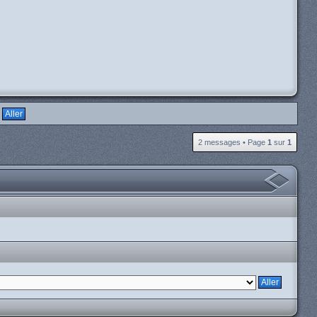
H
2 messages • Page
1
sur
1