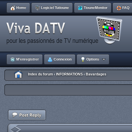
Home
Logiciel Tutioune
TiouneMonitor
FAQ
M’enregistrer
Connexion
Options
Index du forum
INFORMATIONS
Bavardages
‹
‹