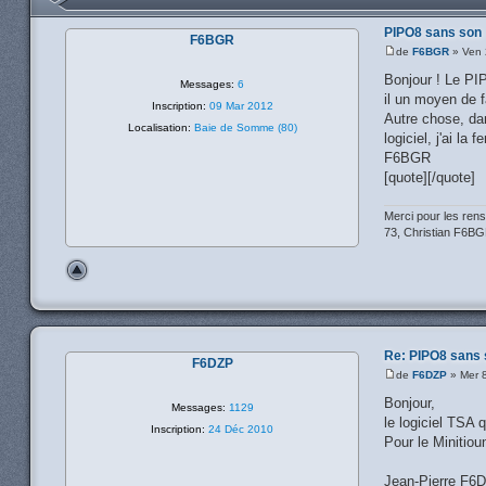
PIPO8 sans son
F6BGR
de
F6BGR
» Ven 
Bonjour ! Le PIP
Messages:
6
il un moyen de f
Inscription:
09 Mar 2012
Autre chose, dan
Localisation:
Baie de Somme (80)
logiciel, j'ai l
F6BGR
[quote][/quote]
Merci pour les ren
73, Christian F6B
Re: PIPO8 sans 
F6DZP
de
F6DZP
» Mer 
Bonjour,
Messages:
1129
le logiciel TSA q
Inscription:
24 Déc 2010
Pour le Minitiou
Jean-Pierre F6