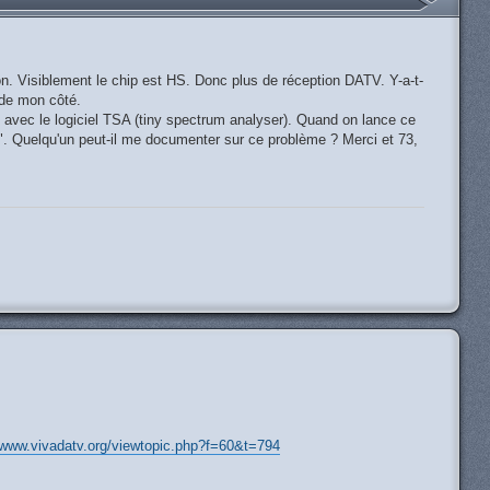
son. Visiblement le chip est HS. Donc plus de réception DATV. Y-a-t-
r de mon côté.
M avec le logiciel TSA (tiny spectrum analyser). Quand on lance ce
 !". Quelqu'un peut-il me documenter sur ce problème ? Merci et 73,
H
//www.vivadatv.org/viewtopic.php?f=60&t=794