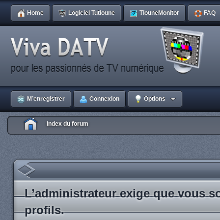
Home
Logiciel Tutioune
TiouneMonitor
FAQ
M’enregistrer
Connexion
Options
Index du forum
L’administrateur exige que vous so
profils.