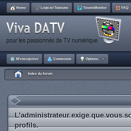
Home
Logiciel Tutioune
TiouneMonitor
FAQ
M’enregistrer
Connexion
Options
Index du forum
L’administrateur exige que vous so
profils.