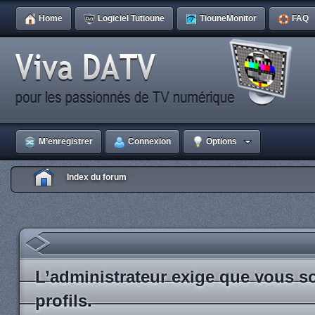
Home
Logiciel Tutioune
TiouneMonitor
FAQ
M’enregistrer
Connexion
Options
Index du forum
L’administrateur exige que vous so
profils.