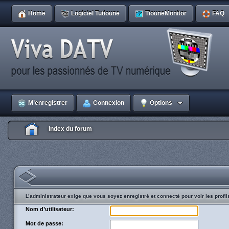
Home
Logiciel Tutioune
TiouneMonitor
FAQ
M’enregistrer
Connexion
Options
Index du forum
L’administrateur exige que vous soyez enregistré et connecté pour voir les profil
Nom d’utilisateur:
Mot de passe: