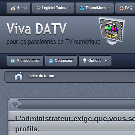
Home
Logiciel Tutioune
TiouneMonitor
FAQ
M’enregistrer
Connexion
Options
Index du forum
L’administrateur exige que vous so
profils.