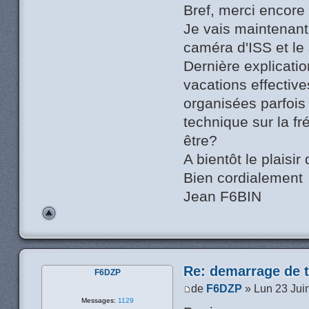
Bref, merci encore
Je vais maintenant 
caméra d'ISS et le s
Dernière explicati
vacations effectiv
organisées parfois
technique sur la 
être?
A bientôt le plaisir 
Bien cordialement
Jean F6BIN
Re: demarrage de t
F6DZP
de
F6DZP
» Lun 23 Jui
Messages:
1129