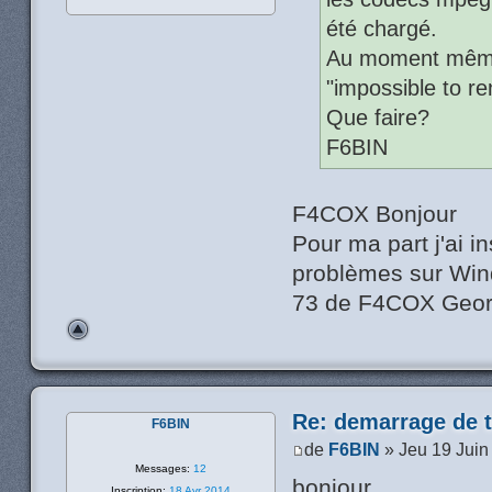
été chargé.
Au moment même d
"impossible to re
Que faire?
F6BIN
F4COX Bonjour
Pour ma part j'ai i
problèmes sur Win
73 de F4COX Geo
Re: demarrage de t
F6BIN
de
F6BIN
» Jeu 19 Juin
Messages:
12
bonjour,
Inscription:
18 Avr 2014