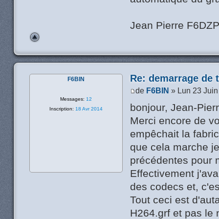
Jean Pierre F6DZ
Re: demarrage de t
F6BIN
de
F6BIN
» Lun 23 Juin
Messages:
12
bonjour, Jean-Pierr
Inscription:
18 Avr 2014
Merci encore de vo
empêchait la fabric
que cela marche je
précédentes pour mie
Effectivement j'ava
des codecs et, c'es
Tout ceci est d'au
H264.grf et pas le