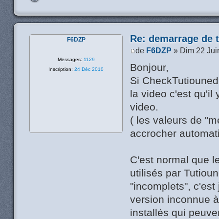
Re: demarrage de t
F6DZP
de
F6DZP
» Dim 22 Jui
Messages:
1129
Bonjour,
Inscription:
24 Déc 2010
Si CheckTutiounedri
la video c'est qu'i
video.
( les valeurs de "m
accrocher automat
C'est normal que l
utilisés par Tutio
"incomplets", c'est
version inconnue à
installés qui peuve