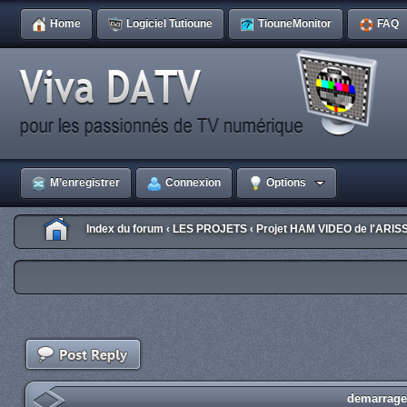
Home
Logiciel Tutioune
TiouneMonitor
FAQ
M’enregistrer
Connexion
Options
Index du forum
LES PROJETS
Projet HAM VIDEO de l'ARIS
‹
‹
demarrage 