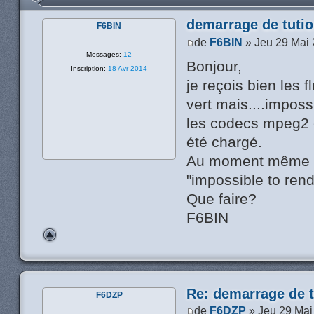
demarrage de tutio
F6BIN
de
F6BIN
» Jeu 29 Mai 
Messages:
12
Bonjour,
Inscription:
18 Avr 2014
je reçois bien les 
vert mais....imposs
les codecs mpeg2 
été chargé.
Au moment même de 
"impossible to rend
Que faire?
F6BIN
Re: demarrage de t
F6DZP
de
F6DZP
» Jeu 29 Mai