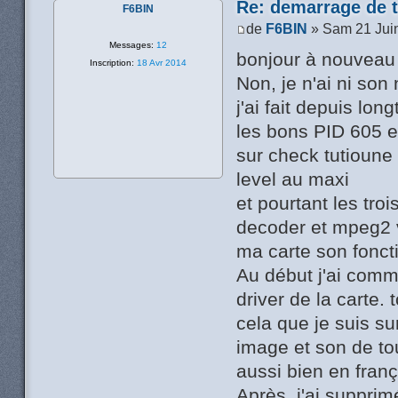
Re: demarrage de t
F6BIN
de
F6BIN
» Sam 21 Jui
Messages:
12
bonjour à nouveau
Inscription:
18 Avr 2014
Non, je n'ai ni son
j'ai fait depuis lo
les bons PID 605 e
sur check tutioune
level au maxi
et pourtant les tro
decoder et mpeg2 
ma carte son fonct
Au début j'ai commen
driver de la carte.
cela que je suis sur
image et son de to
aussi bien en franç
Après, j'ai supprimé