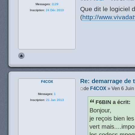
Messages:
1129
Que dit le logiciel 
Inscription:
24 Déc 2010
(
http://www.vivada
Re: demarrage de t
F4COX
de
F4COX
» Ven 6 Juin
Messages:
1
Inscription:
21 Jan 2013
F6BIN a écrit:
Bonjour,
je reçois bien le
vert mais....impo
les codecs mpeg2