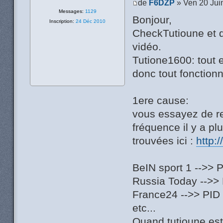
de
F6DZP
» Ven 20 Jui
Messages:
1129
Bonjour,
Inscription:
24 Déc 2010
CheckTutioune et d
vidéo.
Tutione1600: tout es
donc tout fonction
1ere cause:
vous essayez de re
fréquence il y a plu
trouvées ici :
http:
BeIN sport 1 -->> 
Russia Today -->> 
France24 -->> PID 
etc...
Quand tutioune est