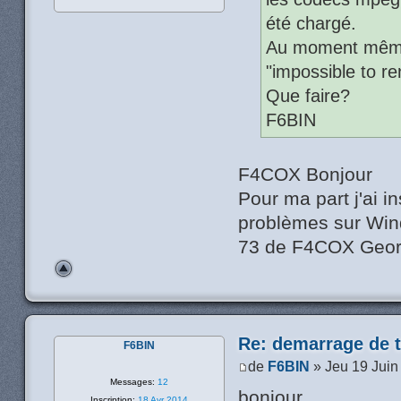
été chargé.
Au moment même d
"impossible to re
Que faire?
F6BIN
F4COX Bonjour
Pour ma part j'ai i
problèmes sur Win
73 de F4COX Geo
Re: demarrage de t
F6BIN
de
F6BIN
» Jeu 19 Juin
Messages:
12
bonjour,
Inscription:
18 Avr 2014