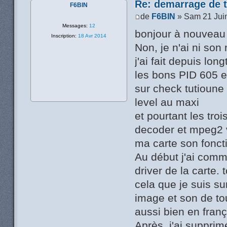
Re: demarrage de t
F6BIN
de
F6BIN
» Sam 21 Jui
Messages:
12
bonjour à nouveau
Inscription:
18 Avr 2014
Non, je n'ai ni son
j'ai fait depuis lo
les bons PID 605 e
sur check tutioune
level au maxi
et pourtant les tro
decoder et mpeg2 
ma carte son fonct
Au début j'ai commen
driver de la carte.
cela que je suis sur
image et son de to
aussi bien en franç
Après, j'ai supprimé