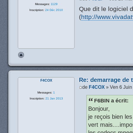
Messages:
1129
Que dit le logiciel 
Inscription:
24 Déc 2010
(
http://www.vivada
Re: demarrage de t
F4COX
de
F4COX
» Ven 6 Juin
Messages:
1
Inscription:
21 Jan 2013
F6BIN a écrit:
Bonjour,
je reçois bien le
vert mais....impo
les codecs mpeg2