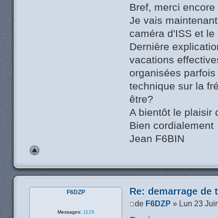
Bref, merci encore
Je vais maintenant 
caméra d'ISS et le s
Dernière explicati
vacations effectiv
organisées parfois
technique sur la 
être?
A bientôt le plaisir 
Bien cordialement
Jean F6BIN
Re: demarrage de t
F6DZP
de
F6DZP
» Lun 23 Jui
Messages:
1129