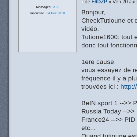
de
F6DZP
» Ven 20 Jui
Messages:
1129
Bonjour,
Inscription:
24 Déc 2010
CheckTutioune et d
vidéo.
Tutione1600: tout es
donc tout fonction
1ere cause:
vous essayez de re
fréquence il y a plu
trouvées ici :
http:
BeIN sport 1 -->> 
Russia Today -->> 
France24 -->> PID 
etc...
Quand tutioune est