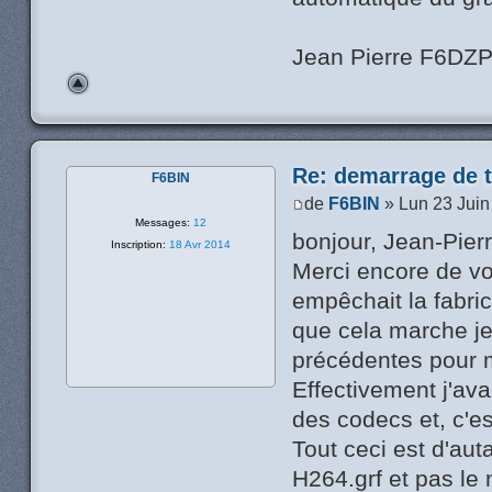
Jean Pierre F6DZ
Re: demarrage de t
F6BIN
de
F6BIN
» Lun 23 Juin
Messages:
12
bonjour, Jean-Pierr
Inscription:
18 Avr 2014
Merci encore de vo
empêchait la fabric
que cela marche je
précédentes pour mie
Effectivement j'ava
des codecs et, c'es
Tout ceci est d'au
H264.grf et pas le