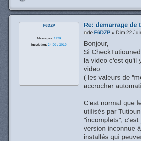
Re: demarrage de t
F6DZP
de
F6DZP
» Dim 22 Jui
Messages:
1129
Bonjour,
Inscription:
24 Déc 2010
Si CheckTutiounedri
la video c'est qu'i
video.
( les valeurs de "m
accrocher automat
C'est normal que l
utilisés par Tutio
"incomplets", c'est
version inconnue à
installés qui peuve