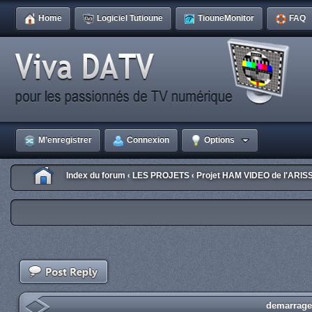
Home
Logiciel Tutioune
TiouneMonitor
FAQ
M’enregistrer
Connexion
Options
Index du forum
LES PROJETS
Projet HAM VIDEO de l'ARIS
‹
‹
demarrage 