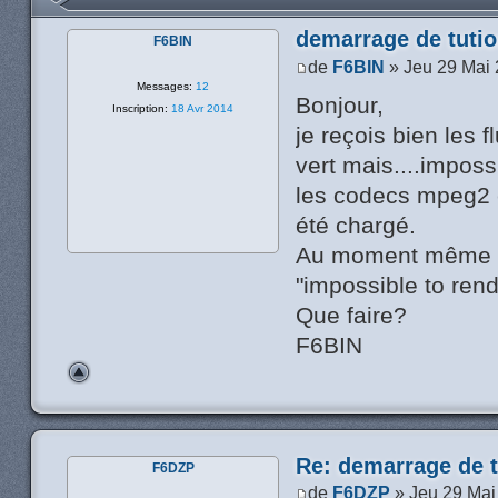
demarrage de tutio
F6BIN
de
F6BIN
» Jeu 29 Mai 
Messages:
12
Bonjour,
Inscription:
18 Avr 2014
je reçois bien les 
vert mais....imposs
les codecs mpeg2 
été chargé.
Au moment même de 
"impossible to rend
Que faire?
F6BIN
Re: demarrage de t
F6DZP
de
F6DZP
» Jeu 29 Mai