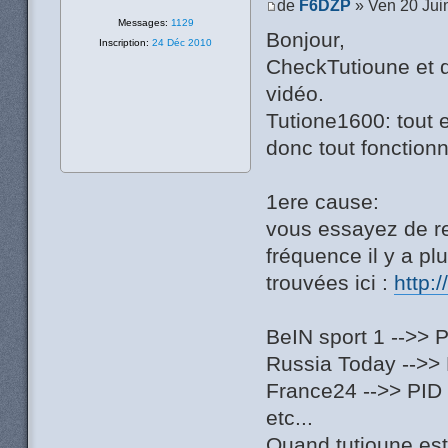
de
F6DZP
» Ven 20 Jui
Messages:
1129
Bonjour,
Inscription:
24 Déc 2010
CheckTutioune et d
vidéo.
Tutione1600: tout es
donc tout fonction
1ere cause:
vous essayez de re
fréquence il y a plu
trouvées ici :
http:
BeIN sport 1 -->> 
Russia Today -->> 
France24 -->> PID 
etc...
Quand tutioune est