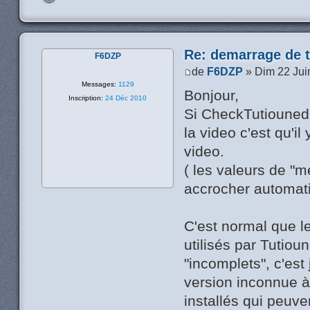
Re: demarrage de t
F6DZP
de
F6DZP
» Dim 22 Jui
Messages:
1129
Bonjour,
Inscription:
24 Déc 2010
Si CheckTutiounedri
la video c'est qu'i
video.
( les valeurs de "m
accrocher automat
C'est normal que l
utilisés par Tutio
"incomplets", c'est
version inconnue à
installés qui peuve