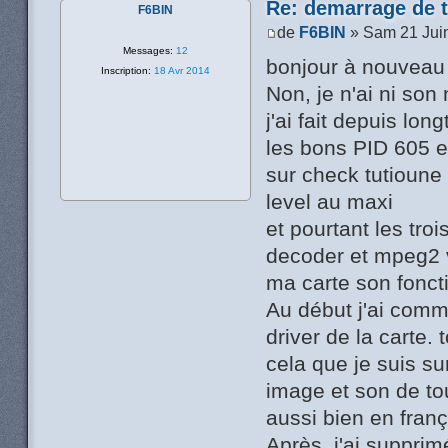
Re: demarrage de t
F6BIN
de
F6BIN
» Sam 21 Jui
Messages:
12
bonjour à nouveau
Inscription:
18 Avr 2014
Non, je n'ai ni son
j'ai fait depuis lo
les bons PID 605 e
sur check tutioune
level au maxi
et pourtant les tro
decoder et mpeg2 
ma carte son fonct
Au début j'ai commen
driver de la carte.
cela que je suis sur
image et son de to
aussi bien en franç
Après, j'ai supprimé