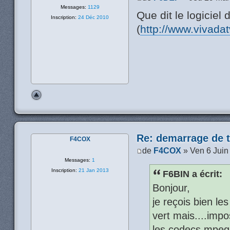
Messages:
1129
Que dit le logiciel 
Inscription:
24 Déc 2010
(
http://www.vivada
Re: demarrage de t
F4COX
de
F4COX
» Ven 6 Juin
Messages:
1
Inscription:
21 Jan 2013
F6BIN a écrit:
Bonjour,
je reçois bien le
vert mais....impo
les codecs mpeg2