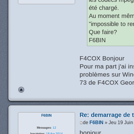
été chargé.
Au moment même d
"impossible to re
Que faire?
F6BIN
F4COX Bonjour
Pour ma part j'ai i
problèmes sur Win
73 de F4COX Geo
Re: demarrage de t
F6BIN
de
F6BIN
» Jeu 19 Juin
Messages:
12
bonjour,
Inscription:
18 Avr 2014