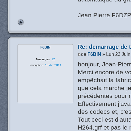
Jean Pierre F6DZ
Re: demarrage de t
F6BIN
de
F6BIN
» Lun 23 Juin
Messages:
12
bonjour, Jean-Pierr
Inscription:
18 Avr 2014
Merci encore de vo
empêchait la fabric
que cela marche je
précédentes pour mie
Effectivement j'ava
des codecs et, c'es
Tout ceci est d'au
H264.grf et pas le