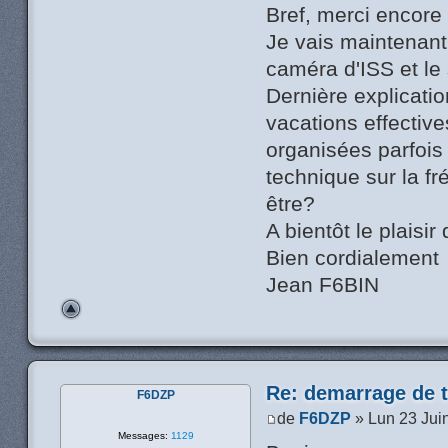
Bref, merci encore
Je vais maintenant 
caméra d'ISS et le s
Dernière explicati
vacations effectiv
organisées parfois
technique sur la 
être?
A bientôt le plaisir 
Bien cordialement
Jean F6BIN
Re: demarrage de t
F6DZP
de
F6DZP
» Lun 23 Jui
Messages:
1129