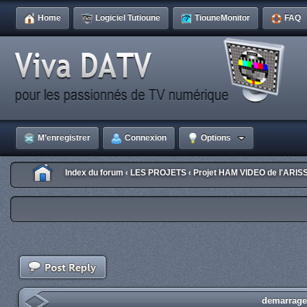
Home
Logiciel Tutioune
TiouneMonitor
FAQ
M’enregistrer
Connexion
Options
Index du forum
LES PROJETS
Projet HAM VIDEO de l'ARIS
‹
‹
demarrage 