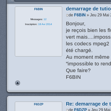
demarrage de tutio
F6BIN
de
F6BIN
» Jeu 29 Mai 
Messages:
12
Bonjour,
Inscription:
18 Avr 2014
je reçois bien les 
vert mais....imposs
les codecs mpeg2 
été chargé.
Au moment même de 
"impossible to rend
Que faire?
F6BIN
Re: demarrage de t
F6DZP
de
F6DZP
» Jeu 29 Mai