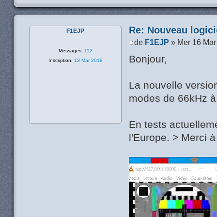
Re: Nouveau logic
F1EJP
de
F1EJP
» Mer 16 Mar
Messages:
112
Bonjour,
Inscription:
13 Mar 2018
La nouvelle versi
modes de 66kHz 
En tests actuellem
l'Europe. > Merci à