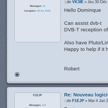
de
VK3IE
» Jeu 30 Déc
Messages:
11
Hello Dominque
Inscription:
06 Avr 2020
Can assist dvb-t
DVB-T reception of
Also have Pluto/L
Happy to help if it 
Robert
Re: Nouveau logic
F1EJP
de
F1EJP
» Mar 4 Jan 
Messages:
112