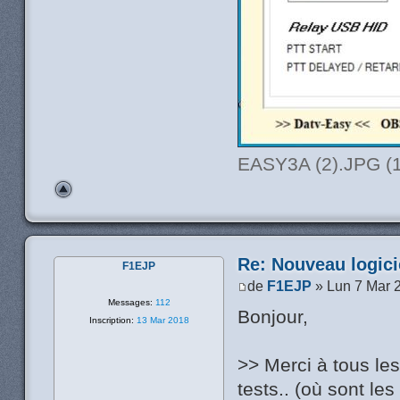
EASY3A (2).JPG (1
Re: Nouveau logic
F1EJP
de
F1EJP
» Lun 7 Mar 
Messages:
112
Bonjour,
Inscription:
13 Mar 2018
>> Merci à tous le
tests.. (où sont les