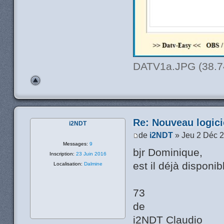
DATV1a.JPG (38.74
Re: Nouveau logic
i2NDT
de
i2NDT
» Jeu 2 Déc 
Messages:
9
bjr Dominique,
Inscription:
23 Juin 2016
est il déjà disponi
Localisation:
Dalmine
73
de
i2NDT Claudio