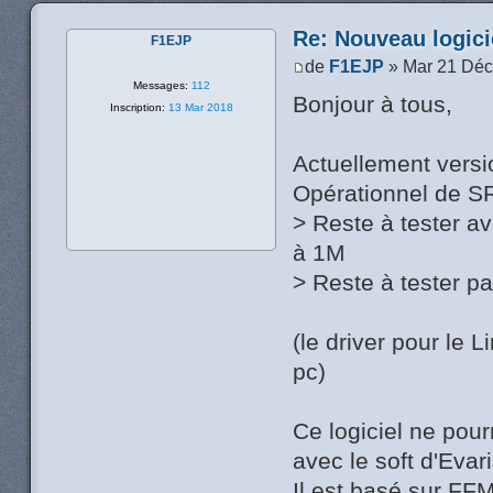
Re: Nouveau logic
F1EJP
de
F1EJP
» Mar 21 Déc
Messages:
112
Bonjour à tous,
Inscription:
13 Mar 2018
Actuellement versi
Opérationnel de 
> Reste à tester 
à 1M
> Reste à tester p
(le driver pour le 
pc)
Ce logiciel ne pour
avec le soft d'Evar
Il est basé sur F