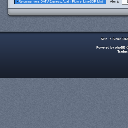
Aller à:
Retourner vers DATV-Express, Adalm Pluto et LimeSDR Mini
Skin: X-Silver 3.0
Powered by
phpBB
©
Traduc