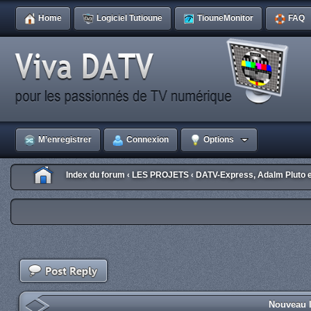
Home
Logiciel Tutioune
TiouneMonitor
FAQ
M’enregistrer
Connexion
Options
Index du forum
LES PROJETS
DATV-Express, Adalm Pluto 
‹
‹
Nouveau l