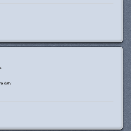
H
s
va datv
H