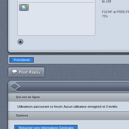
le chf
F1CHF at FREE.F
73's
Précédente
Qui est en ligne
Utilisateurs parcourant ce forum: Aucun utilisateur enregistré et 3 invités
Options
Retourner vers Informations Générales