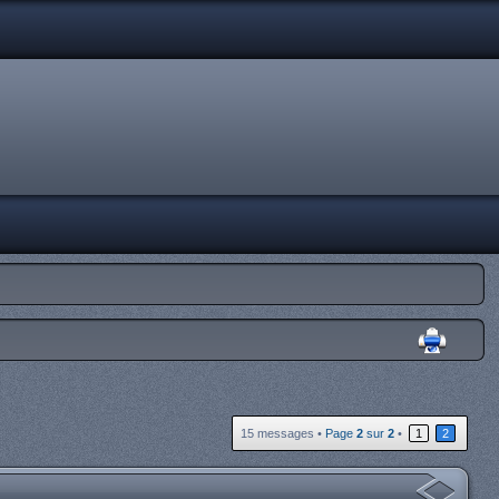
15 messages •
Page
2
sur
2
•
1
2