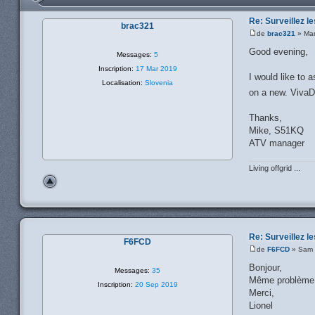
Re: Surveillez le
brac321
de
brac321
» Mar
Good evening,
Messages:
5
Inscription:
17 Mar 2019
I would like to 
Localisation:
Slovenia
on a new. VivaD
Thanks,
Mike, S51KQ
ATV manager
Living offgrid ...
Re: Surveillez le
F6FCD
de
F6FCD
» Sam 
Bonjour,
Messages:
35
Même problème qu
Inscription:
20 Sep 2019
Merci,
Lionel