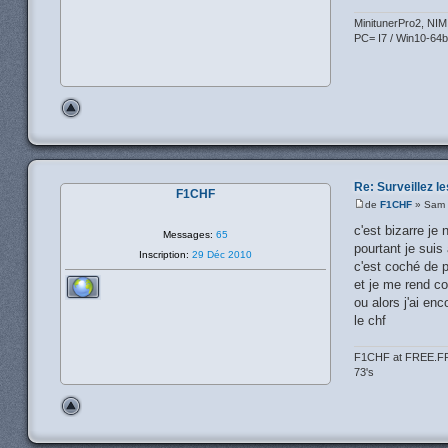
MinitunerPro2, NI
PC= I7 / Win10-64bi
Re: Surveillez le
F1CHF
de
F1CHF
» Sam 
c'est bizarre je
Messages:
65
pourtant je suis 
Inscription:
29 Déc 2010
c'est coché de p
et je me rend co
ou alors j'ai enc
le chf
F1CHF at FREE.F
73's