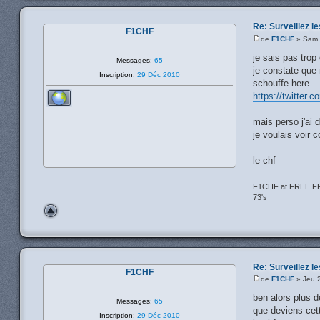
Re: Surveillez le
F1CHF
de
F1CHF
» Sam 
je sais pas tro
Messages:
65
je constate que n
Inscription:
29 Déc 2010
schouffe here
https://twitter.
mais perso j'ai d
je voulais voir 
le chf
F1CHF at FREE.F
73's
Re: Surveillez le
F1CHF
de
F1CHF
» Jeu 
ben alors plus 
Messages:
65
que deviens cett
Inscription:
29 Déc 2010