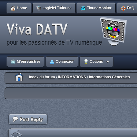
Home
Logiciel Tutioune
TiouneMonitor
FAQ
M’enregistrer
Connexion
Options
Index du forum
INFORMATIONS
Informations Générales
‹
‹