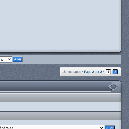
H
15 messages •
Page
2
sur
2
•
1
2