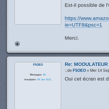
Est-il possible de l
https://www.amazo
ie=UTF8&psc=1
Merci.
Re: MODULATEUR
F5OEO
de
F5OEO
» Mer 14 Se
Messages:
46
Oui cet écran est dé
Inscription:
08 Jan 2011