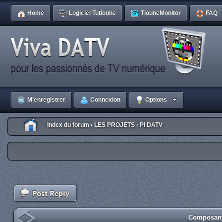
Home
Logiciel Tutioune
TiouneMonitor
FAQ
M’enregistrer
Connexion
Options
Index du forum
LES PROJETS
PI DATV
‹
‹
Composant