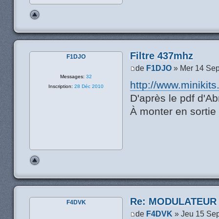
Filtre 437mhz
F1DJO
de
F1DJO
» Mer 14 Sep
Messages:
32
http://www.miniki
Inscription:
28 Déc 2010
D'après le pdf d'Ab
À monter en sortie
Re: MODULATEUR
F4DVK
de
F4DVK
» Jeu 15 Se