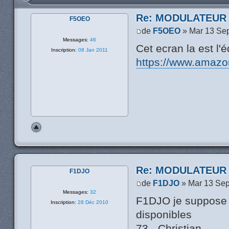
Re: MODULATEUR
F5OEO
de
F5OEO
» Mar 13 Se
Messages:
46
Cet ecran la est l'é
Inscription:
08 Jan 2011
https://www.amazo
Re: MODULATEUR
F1DJO
de
F1DJO
» Mar 13 Sep
Messages:
32
F1DJO je suppose 
Inscription:
28 Déc 2010
disponibles
73 - Christian