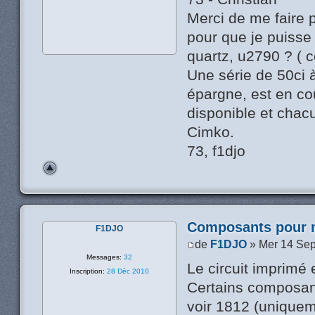
Merci de me faire p
pour que je puisse
quartz, u2790 ? ( 
Une série de 50ci 
épargne, est en co
disponible et chac
Cimko.
73, f1djo
Composants pour 
F1DJO
de
F1DJO
» Mer 14 Sep
Messages:
32
Le circuit imprimé 
Inscription:
28 Déc 2010
Certains composant
voir 1812 (uniqueme