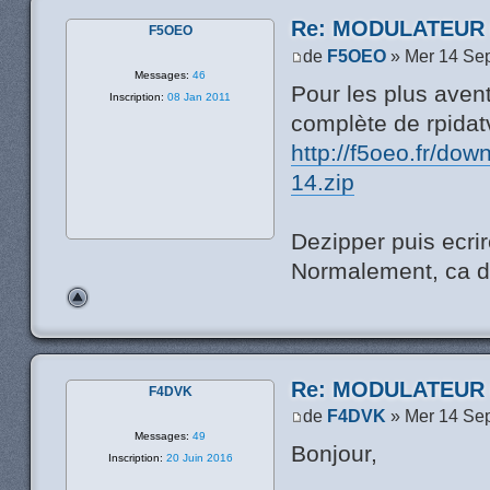
Re: MODULATEUR
F5OEO
de
F5OEO
» Mer 14 Se
Messages:
46
Pour les plus avent
Inscription:
08 Jan 2011
complète de rpidatv
http://f5oeo.fr/do
14.zip
Dezipper puis ecri
Normalement, ca de
Re: MODULATEUR
F4DVK
de
F4DVK
» Mer 14 Se
Messages:
49
Bonjour,
Inscription:
20 Juin 2016