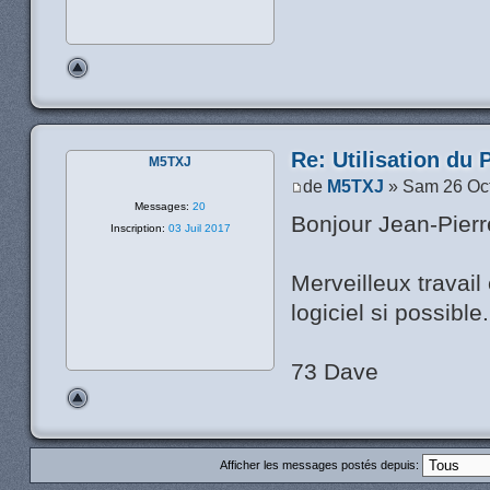
Re: Utilisation du 
M5TXJ
de
M5TXJ
» Sam 26 Oct
Messages:
20
Bonjour Jean-Pierr
Inscription:
03 Juil 2017
Merveilleux travai
logiciel si possibl
73 Dave
Afficher les messages postés depuis: