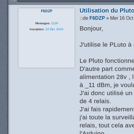
Utilisation du Plu
F6DZP
de
F6DZP
» Mer 16 Oct
Messages:
1129
Bonjour,
Inscription:
24 Déc 2010
J'utilise le PLuto
Le Pluto fonctionn
D'autre part comme
alimentation 28v , 
à _11 dBm, je voul
J'ai donc utilisé 
de 4 relais.
J'ai fais rapideme
j'ai toute la surv
relais, tout cela a
l'Arduino.