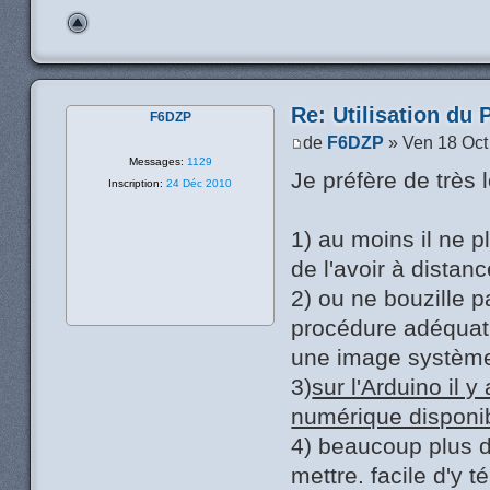
Re: Utilisation du 
F6DZP
de
F6DZP
» Ven 18 Oct
Messages:
1129
Je préfère de très l
Inscription:
24 Déc 2010
1) au moins il ne p
de l'avoir à distanc
2) ou ne bouzille p
procédure adéquat. 
une image système 
3)
sur l'Arduino il 
numérique disponi
4) beaucoup plus d
mettre. facile d'y t