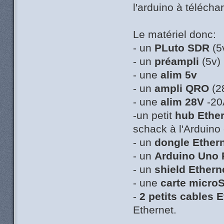
l'arduino à télécha
Le matériel donc:
- un
PLuto SDR
(5
- un
préampli
(5v)
- une
alim 5v
- un
ampli QRO
(2
- une
alim 28V
-2
-un petit
hub Ethe
schack à l'Arduino 
- un
dongle Ether
- un
Arduino Uno 
- un
shield Ethern
- une
carte micro
-
2 petits cables 
Ethernet.