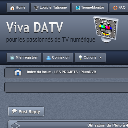
Home
Logiciel Tutioune
TiouneMonitor
FAQ
M’enregistrer
Connexion
Options
Index du forum
LES PROJETS
PlutoDVB
‹
‹
Utilisation du Pluto à