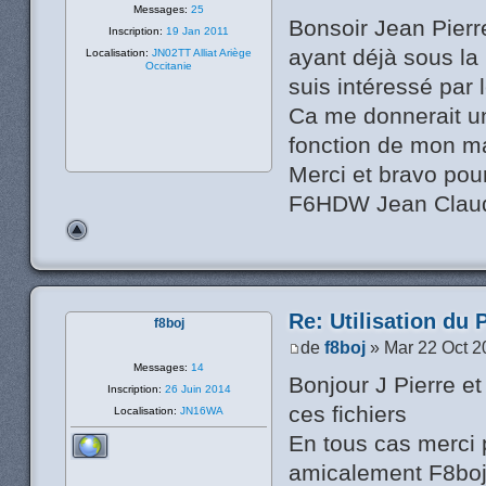
Messages:
25
Bonsoir Jean Pierr
Inscription:
19 Jan 2011
ayant déjà sous la
Localisation:
JN02TT Alliat Ariège
Occitanie
suis intéressé par l
Ca me donnerait un
fonction de mon ma
Merci et bravo pour
F6HDW Jean Clau
Re: Utilisation du 
f8boj
de
f8boj
» Mar 22 Oct 2
Messages:
14
Bonjour J Pierre e
Inscription:
26 Juin 2014
ces fichiers
Localisation:
JN16WA
En tous cas merci
amicalement F8bo