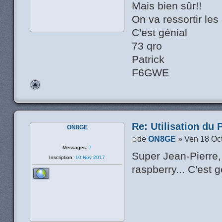
Mais bien sûr!!
On va ressortir le
C'est génial
73 qro
Patrick
F6GWE
Re: Utilisation du 
ON8GE
de
ON8GE
» Ven 18 Oc
Messages:
7
Super Jean-Pierre,
Inscription:
10 Nov 2017
raspberry... C'est g