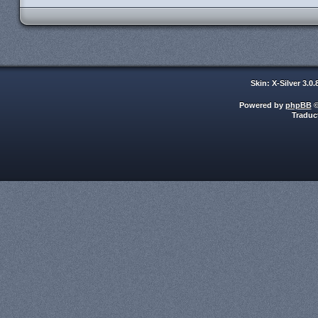
Skin: X-Silver 3.0
Powered by
phpBB
©
Traduc