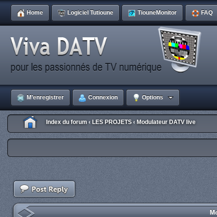
Home
Logiciel Tutioune
TiouneMonitor
FAQ
M’enregistrer
Connexion
Options
Index du forum
LES PROJETS
Modulateur DATV live
‹
‹
Mo