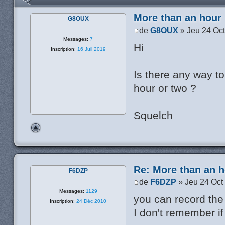
More than an hour
G8OUX
de
G8OUX
» Jeu 24 Oct
Messages:
7
Hi
Inscription:
16 Juil 2019
Is there any way t
hour or two ?
Squelch
Re: More than an 
F6DZP
de
F6DZP
» Jeu 24 Oct
Messages:
1129
you can record the 
Inscription:
24 Déc 2010
I don't remember if 