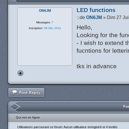
LED functions
ON6JM
de
ON6JM
» Dim 27 Jui
Messages:
7
Hello,
Inscription:
08 Déc 2011
Looking for the fu
- I wish to extend 
fucntions for letter
tks in advance
For
Qui est en ligne
Utilisateurs parcourant ce forum: Aucun utilisateur enregistré et 4 invités