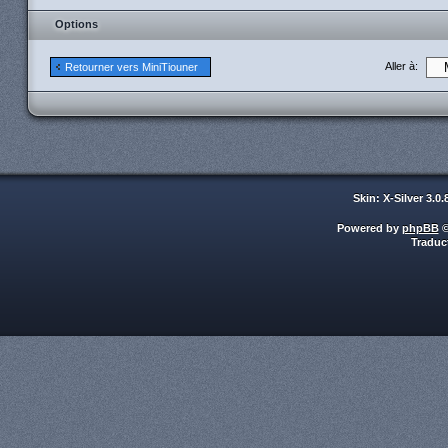
Options
Aller à:
Retourner vers MiniTiouner
Skin: X-Silver 3.0
Powered by
phpBB
©
Traduc