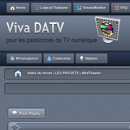
Home
Logiciel Tutioune
TiouneMonitor
FAQ
M’enregistrer
Connexion
Options
Index du forum
LES PROJETS
MiniTiouner
‹
‹