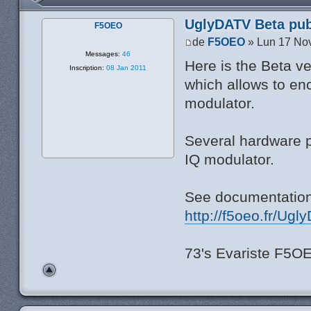
UglyDATV Beta publ
F5OEO
de
F5OEO
» Lun 17 No
Messages:
46
Here is the Beta v
Inscription:
08 Jan 2011
which allows to en
modulator.
Several hardware p
IQ modulator.
See documentation 
http://f5oeo.fr/Ug
73's Evariste F5O