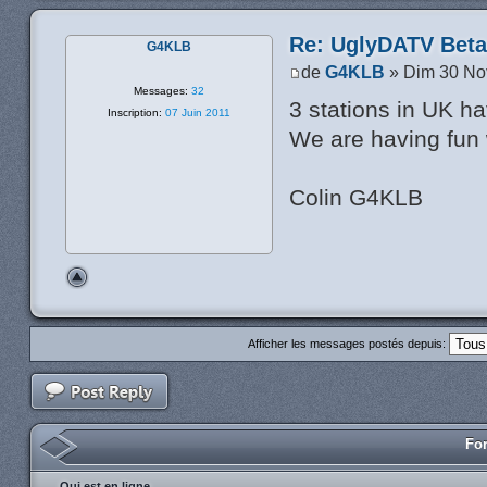
Re: UglyDATV Beta 
G4KLB
de
G4KLB
» Dim 30 No
Messages:
32
3 stations in UK h
Inscription:
07 Juin 2011
We are having fun 
Colin G4KLB
Afficher les messages postés depuis:
For
Qui est en ligne