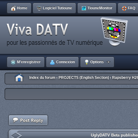
Home
Logiciel Tutioune
TiouneMonitor
FAQ
M’enregistrer
Connexion
Options
Index du forum
PROJECTS (English Section)
Rapsberry H2
‹
‹
UglyDATV Beta published