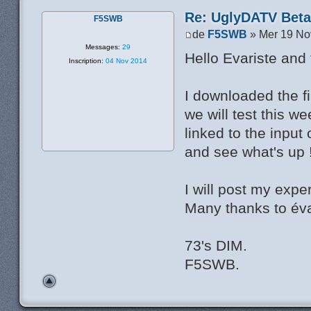
Re: UglyDATV Beta 
F5SWB
de
F5SWB
» Mer 19 No
Messages:
29
Hello Evariste and 
Inscription:
04 Nov 2014
I downloaded the fi
we will test this w
linked to the input o
and see what's up 
I will post my expe
Many thanks to évar
73's DIM.
F5SWB.