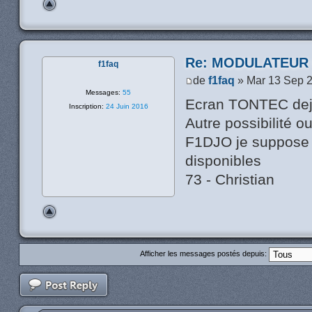
Re: MODULATEUR
f1faq
de
f1faq
» Mar 13 Sep 
Messages:
55
Ecran TONTEC deja
Inscription:
24 Juin 2016
Autre possibilité o
F1DJO je suppose 
disponibles
73 - Christian
Afficher les messages postés depuis: