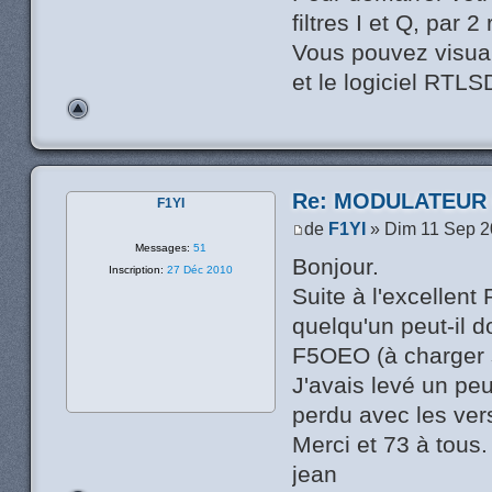
filtres I et Q, par 
Vous pouvez visual
et le logiciel RTLS
Re: MODULATEUR
F1YI
de
F1YI
» Dim 11 Sep 2
Messages:
51
Bonjour.
Inscription:
27 Déc 2010
Suite à l'excellen
quelqu'un peut-il d
F5OEO (à charger s
J'avais levé un peu
perdu avec les vers
Merci et 73 à tous.
jean