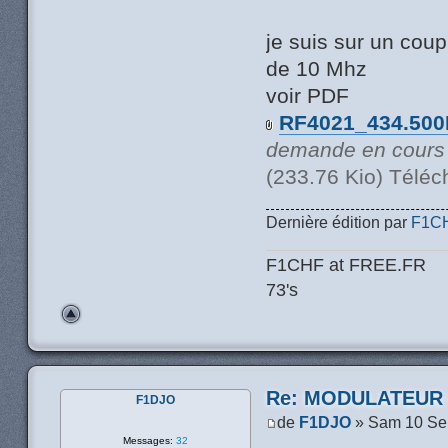
je suis sur un coup
de 10 Mhz
voir PDF
RF4021_434.500
demande en cours .
(233.76 Kio) Téléc
Dernière édition par
F1C
F1CHF at FREE.FR
73's
Re: MODULATEUR
F1DJO
de
F1DJO
» Sam 10 Se
Messages:
32