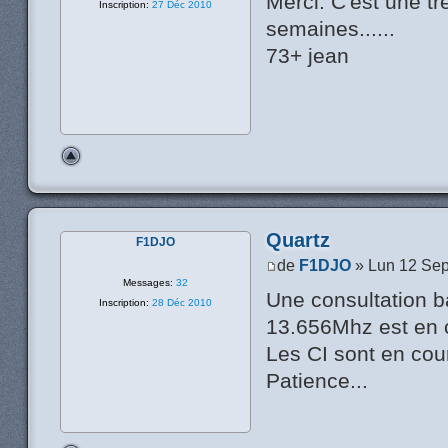
Merci. C'est une t
Inscription:
27 Déc 2010
semaines......
73+ jean
Quartz
F1DJO
de
F1DJO
» Lun 12 Sep
Messages:
32
Une consultation b
Inscription:
28 Déc 2010
13.656Mhz est en 
Les CI sont en cour
Patience...