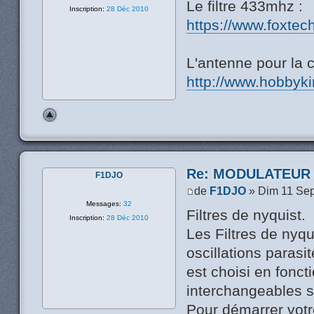
Le filtre 433mhz :
Inscription:
28 Déc 2010
https://www.foxtec
L'antenne pour la 
http://www.hobbyk
Re: MODULATEUR
F1DJO
de
F1DJO
» Dim 11 Sep
Messages:
32
Filtres de nyquist.
Inscription:
28 Déc 2010
Les Filtres de nyq
oscillations parasi
est choisi en fonct
interchangeables s
Pour démarrer vot