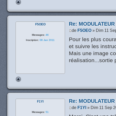
Re: MODULATEUR
F5OEO
de
F5OEO
» Dim 11 Se
Messages:
46
Pour les plus cour
Inscription:
08 Jan 2011
et suivre les instru
Mais une image com
réalisation...sorti
Re: MODULATEUR
F1YI
de
F1YI
» Dim 11 Sep 2
Messages:
51