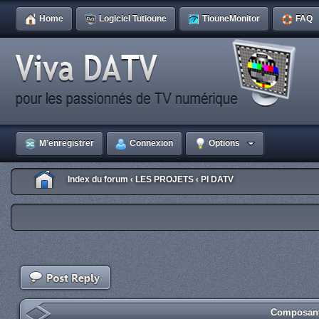
Home
Logiciel Tutioune
TiouneMonitor
FAQ
M’enregistrer
Connexion
Options
Index du forum
LES PROJETS
PI DATV
‹
‹
Composant