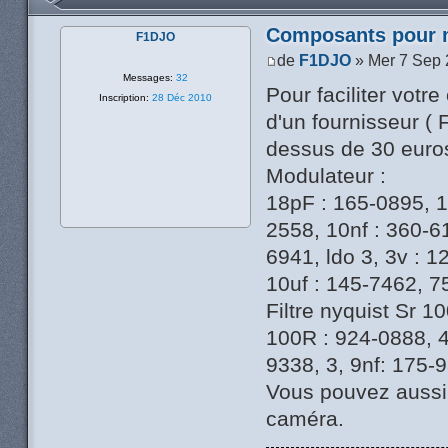
Composants pour 
F1DJO
de
F1DJO
» Mer 7 Sep 
Messages:
32
Pour faciliter vot
Inscription:
28 Déc 2010
d'un fournisseur ( F
dessus de 30 eur
Modulateur :
18pF : 165-0895, 1
2558, 10nf : 360-6
6941, ldo 3, 3v : 1
10uf : 145-7462, 7
Filtre nyquist Sr 10
100R : 924-0888, 4
9338, 3, 9nf: 175-
Vous pouvez aussi 
caméra.