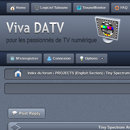
Home
Logiciel Tutioune
TiouneMonitor
FAQ
M’enregistrer
Connexion
Options
Index du forum
PROJECTS (English Section)
Tiny Spectrum
‹
‹
Tiny Spectrum An