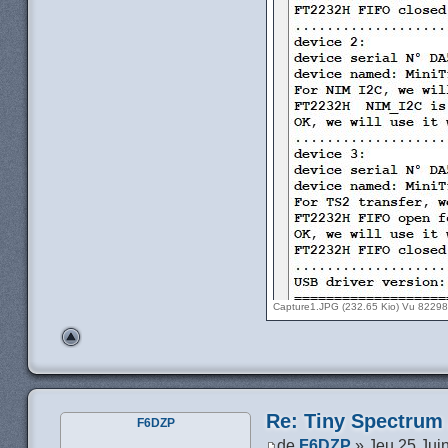
Capture1.JPG (232.65 Kio) Vu 82298
Re: Tiny Spectrum
F6DZP
de
F6DZP
» Jeu 25 Jui