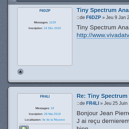
Tiny Spectrum Ana
F6DZP
de
F6DZP
» Jeu 9 Jan 
Messages:
1129
Tiny Spectrum Ana
Inscription:
24 Déc 2010
http://www.vivadat
Re: Tiny Spectrum
FR4LI
de
FR4LI
» Jeu 25 Juin
Messages:
16
Bonjour Jean Pierr
Inscription:
28 Mai 2019
J ai reçu dernierem
Localisation:
Ile de la Réunion
bien.