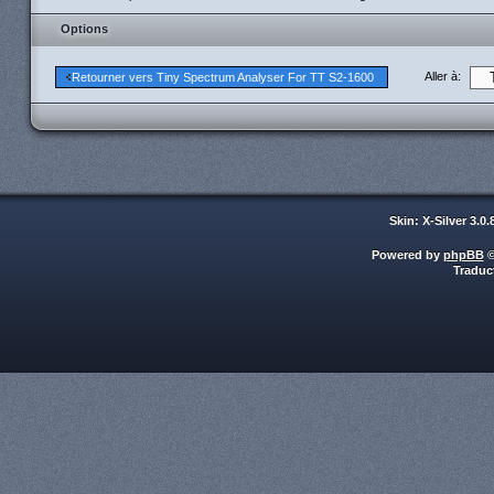
Options
Aller à:
Retourner vers Tiny Spectrum Analyser For TT S2-1600
Skin: X-Silver 3.0
Powered by
phpBB
©
Traduc