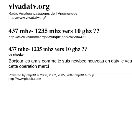
vivadatv.org
Radio Amateur passionés de TVnumérique
http://www.vivadatv.org/
437 mhz- 1235 mhz vers 10 ghz ??
http://www.vivadatv.org/viewtopic.php?f=5&t=432
437 mhz- 1235 mhz vers 10 ghz ??
de
chotky
Bonjour les amis comme je suis newbee nouveau en datv je veut
cette operation merci
Powered by phpBB © 2000, 2002, 2005, 2007 phpBB Group
http://www.phpbb.com/