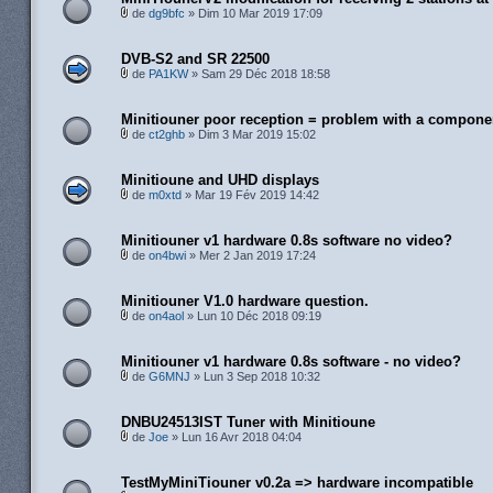
de
dg9bfc
» Dim 10 Mar 2019 17:09
DVB-S2 and SR 22500
de
PA1KW
» Sam 29 Déc 2018 18:58
Minitiouner poor reception = problem with a compone
de
ct2ghb
» Dim 3 Mar 2019 15:02
Minitioune and UHD displays
de
m0xtd
» Mar 19 Fév 2019 14:42
Minitiouner v1 hardware 0.8s software no video?
de
on4bwi
» Mer 2 Jan 2019 17:24
Minitiouner V1.0 hardware question.
de
on4aol
» Lun 10 Déc 2018 09:19
Minitiouner v1 hardware 0.8s software - no video?
de
G6MNJ
» Lun 3 Sep 2018 10:32
DNBU24513IST Tuner with Minitioune
de
Joe
» Lun 16 Avr 2018 04:04
TestMyMiniTiouner v0.2a => hardware incompatible