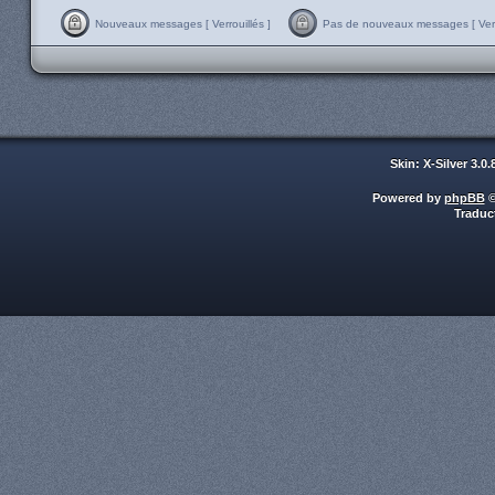
Nouveaux messages [ Verrouillés ]
Pas de nouveaux messages [ Verro
Skin: X-Silver 3.0
Powered by
phpBB
©
Traduc