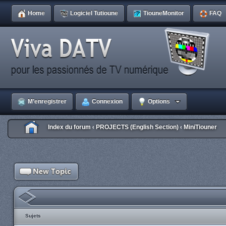
Home
Logiciel Tutioune
TiouneMonitor
FAQ
M’enregistrer
Connexion
Options
Index du forum
PROJECTS (English Section)
MiniTiouner
‹
‹
Sujets