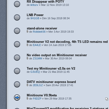
RX Disappear with POTY
de
ik8ozv
» Mar 12 Nov 2019 13:10
LNB Power
de
9H1GB
» Dim 16 Sep 2018 08:34
stand-alone receiver
de
Robbiek56
» Mer 3 Avr 2019 19:33
Minitiouner V2 not decoding, 4th TS LED remains red
de
EA4LE
» Ven 14 Juin 2019 17:05
No video output on Minitiouner receiver
de
ZS1MM
» Mar 30 Avr 2019 08:04
Test my Minitiouner v2.0a on V2
de
G3UEQ
» Mar 21 Mai 2019 11:45
DATV minitiouner express board
de
2E0LGZ
» Sam 20 Avr 2019 17:41
Minitioune V0.9beta
de
F6DZP
» Ven 29 Mar 2019 17:35
MiniTiounerV2 modification for receiving 2 stations a