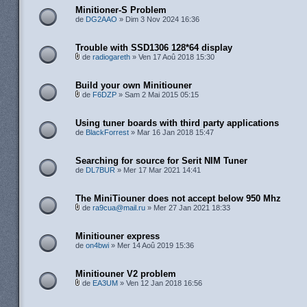
Minitioner-S Problem
de
DG2AAO
» Dim 3 Nov 2024 16:36
Trouble with SSD1306 128*64 display
de
radiogareth
» Ven 17 Aoû 2018 15:30
Build your own Minitiouner
de
F6DZP
» Sam 2 Mai 2015 05:15
Using tuner boards with third party applications
de
BlackForrest
» Mar 16 Jan 2018 15:47
Searching for source for Serit NIM Tuner
de
DL7BUR
» Mer 17 Mar 2021 14:41
The MiniTiouner does not accept below 950 Mhz
de
ra9cua@mail.ru
» Mer 27 Jan 2021 18:33
Minitiouner express
de
on4bwi
» Mer 14 Aoû 2019 15:36
Minitiouner V2 problem
de
EA3UM
» Ven 12 Jan 2018 16:56