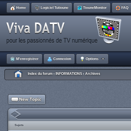
Home
Logiciel Tutioune
TiouneMonitor
FAQ
M’enregistrer
Connexion
Options
Index du forum
INFORMATIONS
Archives
‹
‹
Sujets