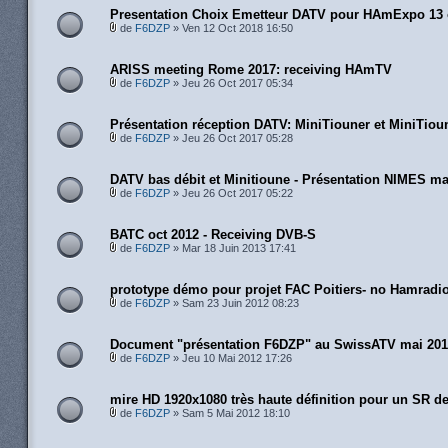
Presentation Choix Emetteur DATV pour HAmExpo 13 
de
F6DZP
» Ven 12 Oct 2018 16:50
ARISS meeting Rome 2017: receiving HAmTV
de
F6DZP
» Jeu 26 Oct 2017 05:34
Présentation réception DATV: MiniTiouner et MiniTiou
de
F6DZP
» Jeu 26 Oct 2017 05:28
DATV bas débit et Minitioune - Présentation NIMES ma
de
F6DZP
» Jeu 26 Oct 2017 05:22
BATC oct 2012 - Receiving DVB-S
de
F6DZP
» Mar 18 Juin 2013 17:41
prototype démo pour projet FAC Poitiers- no Hamradi
de
F6DZP
» Sam 23 Juin 2012 08:23
Document "présentation F6DZP" au SwissATV mai 20
de
F6DZP
» Jeu 10 Mai 2012 17:26
mire HD 1920x1080 très haute définition pour un SR d
de
F6DZP
» Sam 5 Mai 2012 18:10