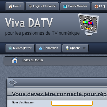
Home
Logiciel Tutioune
TiouneMonitor
FAQ
M’enregistrer
Connexion
Options
Index du forum
Vous devez être connecté pour rép
Nom d’utilisateur: